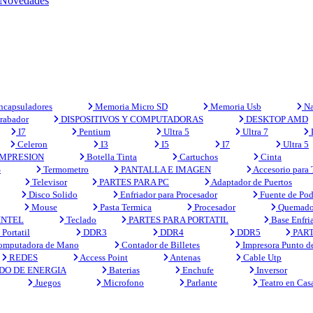
Novedades
capsuladores
Memoria Micro SD
Memoria Usb
Na
rabador
DISPOSITIVOS Y COMPUTADORAS
DESKTOP AMD
I7
Pentium
Ultra 5
Ultra 7
Celeron
I3
I5
I7
Ultra 5
MPRESION
Botella Tinta
Cartuchos
Cinta
S
Termometro
PANTALLA E IMAGEN
Accesorio para
Televisor
PARTES PARA PC
Adaptador de Puertos
Disco Solido
Enfriador para Procesador
Fuente de Pod
Mouse
Pasta Termica
Procesador
Quemado
INTEL
Teclado
PARTES PARA PORTATIL
Base Enfri
Portatil
DDR3
DDR4
DDR5
PART
mputadora de Mano
Contador de Billetes
Impresora Punto d
REDES
Access Point
Antenas
Cable Utp
DO DE ENERGIA
Baterias
Enchufe
Inversor
Juegos
Microfono
Parlante
Teatro en Cas