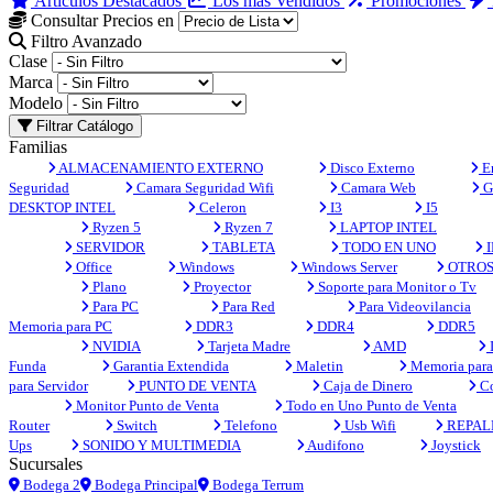
Artículos Destacados
Los más Vendidos
Promociones
Consultar Precios en
Filtro Avanzado
Clase
Marca
Modelo
Filtrar Catálogo
Familias
ALMACENAMIENTO EXTERNO
Disco Externo
En
Seguridad
Camara Seguridad Wifi
Camara Web
G
DESKTOP INTEL
Celeron
I3
I5
Ryzen 5
Ryzen 7
LAPTOP INTEL
SERVIDOR
TABLETA
TODO EN UNO
I
Office
Windows
Windows Server
OTRO
Plano
Proyector
Soporte para Monitor o Tv
Para PC
Para Red
Para Videovilancia
Memoria para PC
DDR3
DDR4
DDR5
NVIDIA
Tarjeta Madre
AMD
Funda
Garantia Extendida
Maletin
Memoria para 
para Servidor
PUNTO DE VENTA
Caja de Dinero
Co
Monitor Punto de Venta
Todo en Uno Punto de Venta
Router
Switch
Telefono
Usb Wifi
REPAL
Ups
SONIDO Y MULTIMEDIA
Audifono
Joystick
Sucursales
Bodega 2
Bodega Principal
Bodega Terrum