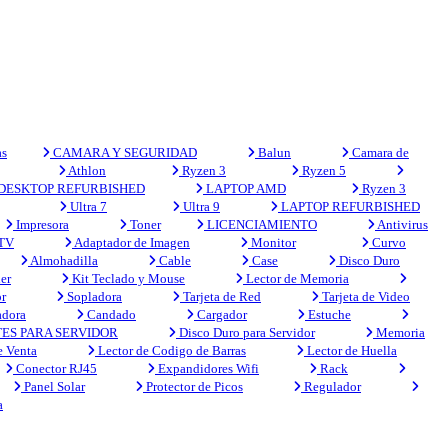
s
CAMARA Y SEGURIDAD
Balun
Camara de
Athlon
Ryzen 3
Ryzen 5
DESKTOP REFURBISHED
LAPTOP AMD
Ryzen 3
Ultra 7
Ultra 9
LAPTOP REFURBISHED
Impresora
Toner
LICENCIAMIENTO
Antivirus
 TV
Adaptador de Imagen
Monitor
Curvo
Almohadilla
Cable
Case
Disco Duro
er
Kit Teclado y Mouse
Lector de Memoria
r
Sopladora
Tarjeta de Red
Tarjeta de Video
adora
Candado
Cargador
Estuche
ES PARA SERVIDOR
Disco Duro para Servidor
Memoria
e Venta
Lector de Codigo de Barras
Lector de Huella
Conector RJ45
Expandidores Wifi
Rack
Panel Solar
Protector de Picos
Regulador
a