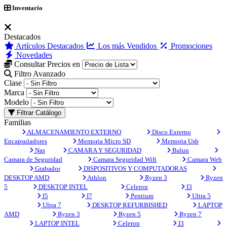
Inventario
Destacados
Artículos Destacados
Los más Vendidos
Promociones
Novedades
Consultar Precios en
Filtro Avanzado
Clase
Marca
Modelo
Filtrar Catálogo
Familias
ALMACENAMIENTO EXTERNO
Disco Externo
Encapsuladores
Memoria Micro SD
Memoria Usb
Nas
CAMARA Y SEGURIDAD
Balun
Camara de Seguridad
Camara Seguridad Wifi
Camara Web
Grabador
DISPOSITIVOS Y COMPUTADORAS
DESKTOP AMD
Athlon
Ryzen 3
Ryzen
5
DESKTOP INTEL
Celeron
I3
I5
I7
Pentium
Ultra 5
Ultra 7
DESKTOP REFURBISHED
LAPTOP
AMD
Ryzen 3
Ryzen 5
Ryzen 7
LAPTOP INTEL
Celeron
I3