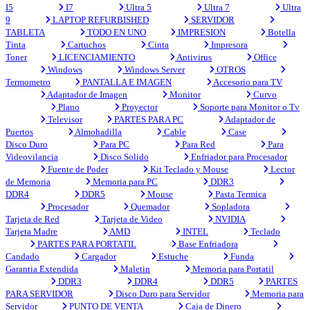
I5
I7
Ultra 5
Ultra 7
Ultra
9
LAPTOP REFURBISHED
SERVIDOR
TABLETA
TODO EN UNO
IMPRESION
Botella
Tinta
Cartuchos
Cinta
Impresora
Toner
LICENCIAMIENTO
Antivirus
Office
Windows
Windows Server
OTROS
Termometro
PANTALLA E IMAGEN
Accesorio para TV
Adaptador de Imagen
Monitor
Curvo
Plano
Proyector
Soporte para Monitor o Tv
Televisor
PARTES PARA PC
Adaptador de
Puertos
Almohadilla
Cable
Case
Disco Duro
Para PC
Para Red
Para
Videovilancia
Disco Solido
Enfriador para Procesador
Fuente de Poder
Kit Teclado y Mouse
Lector
de Memoria
Memoria para PC
DDR3
DDR4
DDR5
Mouse
Pasta Termica
Procesador
Quemador
Sopladora
Tarjeta de Red
Tarjeta de Video
NVIDIA
Tarjeta Madre
AMD
INTEL
Teclado
PARTES PARA PORTATIL
Base Enfriadora
Candado
Cargador
Estuche
Funda
Garantia Extendida
Maletin
Memoria para Portatil
DDR3
DDR4
DDR5
PARTES
PARA SERVIDOR
Disco Duro para Servidor
Memoria para
Servidor
PUNTO DE VENTA
Caja de Dinero