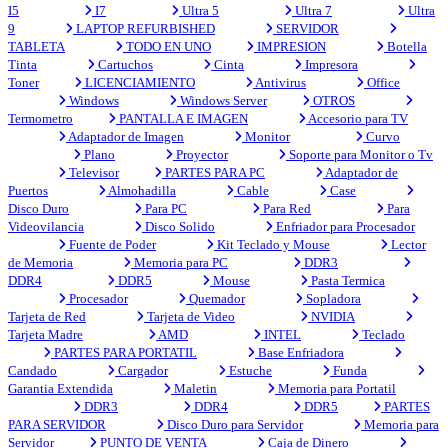
I5
I7
Ultra 5
Ultra 7
Ultra
9
LAPTOP REFURBISHED
SERVIDOR
TABLETA
TODO EN UNO
IMPRESION
Botella
Tinta
Cartuchos
Cinta
Impresora
Toner
LICENCIAMIENTO
Antivirus
Office
Windows
Windows Server
OTROS
Termometro
PANTALLA E IMAGEN
Accesorio para TV
Adaptador de Imagen
Monitor
Curvo
Plano
Proyector
Soporte para Monitor o Tv
Televisor
PARTES PARA PC
Adaptador de
Puertos
Almohadilla
Cable
Case
Disco Duro
Para PC
Para Red
Para
Videovilancia
Disco Solido
Enfriador para Procesador
Fuente de Poder
Kit Teclado y Mouse
Lector
de Memoria
Memoria para PC
DDR3
DDR4
DDR5
Mouse
Pasta Termica
Procesador
Quemador
Sopladora
Tarjeta de Red
Tarjeta de Video
NVIDIA
Tarjeta Madre
AMD
INTEL
Teclado
PARTES PARA PORTATIL
Base Enfriadora
Candado
Cargador
Estuche
Funda
Garantia Extendida
Maletin
Memoria para Portatil
DDR3
DDR4
DDR5
PARTES
PARA SERVIDOR
Disco Duro para Servidor
Memoria para
Servidor
PUNTO DE VENTA
Caja de Dinero