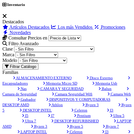
Inventario
Destacados
Artículos Destacados
Los más Vendidos
Promociones
Novedades
Consultar Precios en
Filtro Avanzado
Clase
Marca
Modelo
Filtrar Catálogo
Familias
ALMACENAMIENTO EXTERNO
Disco Externo
Encapsuladores
Memoria Micro SD
Memoria Usb
Nas
CAMARA Y SEGURIDAD
Balun
Camara de Seguridad
Camara Seguridad Wifi
Camara Web
Grabador
DISPOSITIVOS Y COMPUTADORAS
DESKTOP AMD
Athlon
Ryzen 3
Ryzen
5
DESKTOP INTEL
Celeron
I3
I5
I7
Pentium
Ultra 5
Ultra 7
DESKTOP REFURBISHED
LAPTOP
AMD
Ryzen 3
Ryzen 5
Ryzen 7
LAPTOP INTEL
Celeron
I3