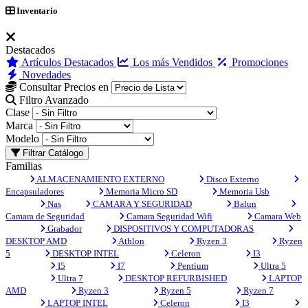
Inventario
Destacados
Artículos Destacados
Los más Vendidos
Promociones
Novedades
Consultar Precios en
Filtro Avanzado
Clase
Marca
Modelo
Filtrar Catálogo
Familias
ALMACENAMIENTO EXTERNO
Disco Externo
Encapsuladores
Memoria Micro SD
Memoria Usb
Nas
CAMARA Y SEGURIDAD
Balun
Camara de Seguridad
Camara Seguridad Wifi
Camara Web
Grabador
DISPOSITIVOS Y COMPUTADORAS
DESKTOP AMD
Athlon
Ryzen 3
Ryzen
5
DESKTOP INTEL
Celeron
I3
I5
I7
Pentium
Ultra 5
Ultra 7
DESKTOP REFURBISHED
LAPTOP
AMD
Ryzen 3
Ryzen 5
Ryzen 7
LAPTOP INTEL
Celeron
I3