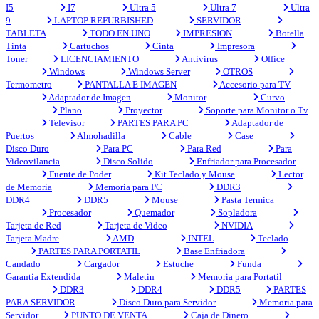
I5
I7
Ultra 5
Ultra 7
Ultra
9
LAPTOP REFURBISHED
SERVIDOR
TABLETA
TODO EN UNO
IMPRESION
Botella
Tinta
Cartuchos
Cinta
Impresora
Toner
LICENCIAMIENTO
Antivirus
Office
Windows
Windows Server
OTROS
Termometro
PANTALLA E IMAGEN
Accesorio para TV
Adaptador de Imagen
Monitor
Curvo
Plano
Proyector
Soporte para Monitor o Tv
Televisor
PARTES PARA PC
Adaptador de
Puertos
Almohadilla
Cable
Case
Disco Duro
Para PC
Para Red
Para
Videovilancia
Disco Solido
Enfriador para Procesador
Fuente de Poder
Kit Teclado y Mouse
Lector
de Memoria
Memoria para PC
DDR3
DDR4
DDR5
Mouse
Pasta Termica
Procesador
Quemador
Sopladora
Tarjeta de Red
Tarjeta de Video
NVIDIA
Tarjeta Madre
AMD
INTEL
Teclado
PARTES PARA PORTATIL
Base Enfriadora
Candado
Cargador
Estuche
Funda
Garantia Extendida
Maletin
Memoria para Portatil
DDR3
DDR4
DDR5
PARTES
PARA SERVIDOR
Disco Duro para Servidor
Memoria para
Servidor
PUNTO DE VENTA
Caja de Dinero