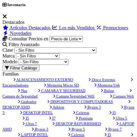
Inventario
Destacados
Artículos Destacados
Los más Vendidos
Promociones
Novedades
Consultar Precios en
Filtro Avanzado
Clase
Marca
Modelo
Filtrar Catálogo
Familias
ALMACENAMIENTO EXTERNO
Disco Externo
Encapsuladores
Memoria Micro SD
Memoria Usb
Nas
CAMARA Y SEGURIDAD
Balun
Camara de Seguridad
Camara Seguridad Wifi
Camara Web
Grabador
DISPOSITIVOS Y COMPUTADORAS
DESKTOP AMD
Athlon
Ryzen 3
Ryzen
5
DESKTOP INTEL
Celeron
I3
I5
I7
Pentium
Ultra 5
Ultra 7
DESKTOP REFURBISHED
LAPTOP
AMD
Ryzen 3
Ryzen 5
Ryzen 7
LAPTOP INTEL
Celeron
I3