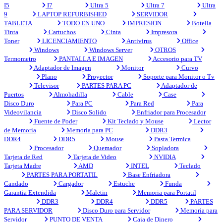
I5
I7
Ultra 5
Ultra 7
Ultra
9
LAPTOP REFURBISHED
SERVIDOR
TABLETA
TODO EN UNO
IMPRESION
Botella
Tinta
Cartuchos
Cinta
Impresora
Toner
LICENCIAMIENTO
Antivirus
Office
Windows
Windows Server
OTROS
Termometro
PANTALLA E IMAGEN
Accesorio para TV
Adaptador de Imagen
Monitor
Curvo
Plano
Proyector
Soporte para Monitor o Tv
Televisor
PARTES PARA PC
Adaptador de
Puertos
Almohadilla
Cable
Case
Disco Duro
Para PC
Para Red
Para
Videovilancia
Disco Solido
Enfriador para Procesador
Fuente de Poder
Kit Teclado y Mouse
Lector
de Memoria
Memoria para PC
DDR3
DDR4
DDR5
Mouse
Pasta Termica
Procesador
Quemador
Sopladora
Tarjeta de Red
Tarjeta de Video
NVIDIA
Tarjeta Madre
AMD
INTEL
Teclado
PARTES PARA PORTATIL
Base Enfriadora
Candado
Cargador
Estuche
Funda
Garantia Extendida
Maletin
Memoria para Portatil
DDR3
DDR4
DDR5
PARTES
PARA SERVIDOR
Disco Duro para Servidor
Memoria para
Servidor
PUNTO DE VENTA
Caja de Dinero