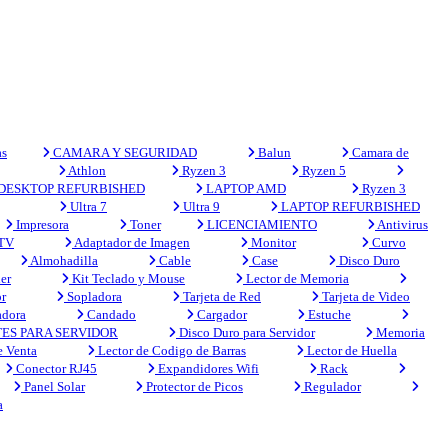
s
CAMARA Y SEGURIDAD
Balun
Camara de
Athlon
Ryzen 3
Ryzen 5
DESKTOP REFURBISHED
LAPTOP AMD
Ryzen 3
Ultra 7
Ultra 9
LAPTOP REFURBISHED
Impresora
Toner
LICENCIAMIENTO
Antivirus
 TV
Adaptador de Imagen
Monitor
Curvo
Almohadilla
Cable
Case
Disco Duro
er
Kit Teclado y Mouse
Lector de Memoria
r
Sopladora
Tarjeta de Red
Tarjeta de Video
adora
Candado
Cargador
Estuche
ES PARA SERVIDOR
Disco Duro para Servidor
Memoria
e Venta
Lector de Codigo de Barras
Lector de Huella
Conector RJ45
Expandidores Wifi
Rack
Panel Solar
Protector de Picos
Regulador
a