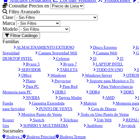
Artículos Destacados
Los más Vendidos
Promociones
Consultar Precios en
Filtro Avanzado
Clase
Marca
Modelo
Filtrar Catálogo
Familias
ALMACENAMIENTO EXTERNO
Disco Externo
En
Seguridad
Camara Seguridad Wifi
Camara Web
G
DESKTOP INTEL
Celeron
I3
I5
Ryzen 5
Ryzen 7
LAPTOP INTEL
SERVIDOR
TABLETA
TODO EN UNO
I
Office
Windows
Windows Server
OTRO
Plano
Proyector
Soporte para Monitor o Tv
Para PC
Para Red
Para Videovilancia
Memoria para PC
DDR3
DDR4
DDR5
NVIDIA
Tarjeta Madre
AMD
Funda
Garantia Extendida
Maletin
Memoria para 
para Servidor
PUNTO DE VENTA
Caja de Dinero
Co
Monitor Punto de Venta
Todo en Uno Punto de Venta
Router
Switch
Telefono
Usb Wifi
REPAL
Ups
SONIDO Y MULTIMEDIA
Audifono
Joystick
Sucursales
Bodega 2
Bodega Principal
Bodega Terrum