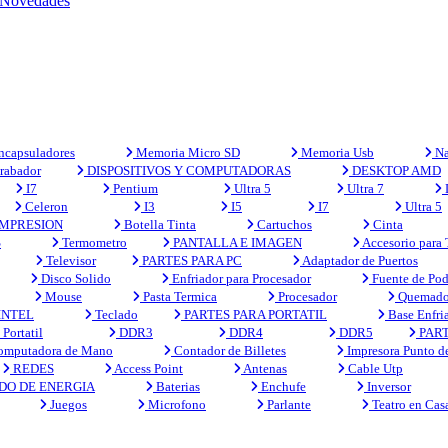
Novedades
capsuladores
Memoria Micro SD
Memoria Usb
Na
rabador
DISPOSITIVOS Y COMPUTADORAS
DESKTOP AMD
I7
Pentium
Ultra 5
Ultra 7
Celeron
I3
I5
I7
Ultra 5
MPRESION
Botella Tinta
Cartuchos
Cinta
S
Termometro
PANTALLA E IMAGEN
Accesorio para
Televisor
PARTES PARA PC
Adaptador de Puertos
Disco Solido
Enfriador para Procesador
Fuente de Pod
Mouse
Pasta Termica
Procesador
Quemado
INTEL
Teclado
PARTES PARA PORTATIL
Base Enfri
Portatil
DDR3
DDR4
DDR5
PART
mputadora de Mano
Contador de Billetes
Impresora Punto d
REDES
Access Point
Antenas
Cable Utp
DO DE ENERGIA
Baterias
Enchufe
Inversor
Juegos
Microfono
Parlante
Teatro en Cas