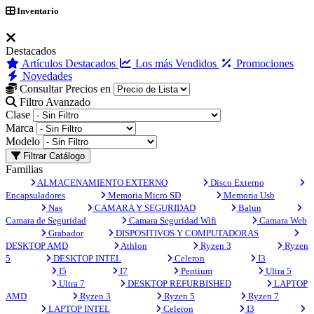
Inventario
Destacados
Artículos Destacados
Los más Vendidos
Promociones
Novedades
Consultar Precios en
Filtro Avanzado
Clase
Marca
Modelo
Filtrar Catálogo
Familias
ALMACENAMIENTO EXTERNO
Disco Externo
Encapsuladores
Memoria Micro SD
Memoria Usb
Nas
CAMARA Y SEGURIDAD
Balun
Camara de Seguridad
Camara Seguridad Wifi
Camara Web
Grabador
DISPOSITIVOS Y COMPUTADORAS
DESKTOP AMD
Athlon
Ryzen 3
Ryzen
5
DESKTOP INTEL
Celeron
I3
I5
I7
Pentium
Ultra 5
Ultra 7
DESKTOP REFURBISHED
LAPTOP
AMD
Ryzen 3
Ryzen 5
Ryzen 7
LAPTOP INTEL
Celeron
I3