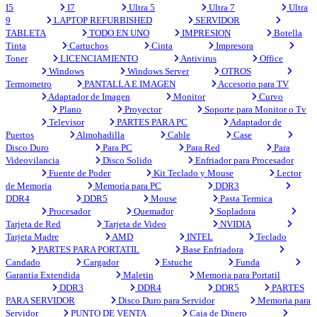
I5
I7
Ultra 5
Ultra 7
Ultra
9
LAPTOP REFURBISHED
SERVIDOR
TABLETA
TODO EN UNO
IMPRESION
Botella
Tinta
Cartuchos
Cinta
Impresora
Toner
LICENCIAMIENTO
Antivirus
Office
Windows
Windows Server
OTROS
Termometro
PANTALLA E IMAGEN
Accesorio para TV
Adaptador de Imagen
Monitor
Curvo
Plano
Proyector
Soporte para Monitor o Tv
Televisor
PARTES PARA PC
Adaptador de
Puertos
Almohadilla
Cable
Case
Disco Duro
Para PC
Para Red
Para
Videovilancia
Disco Solido
Enfriador para Procesador
Fuente de Poder
Kit Teclado y Mouse
Lector
de Memoria
Memoria para PC
DDR3
DDR4
DDR5
Mouse
Pasta Termica
Procesador
Quemador
Sopladora
Tarjeta de Red
Tarjeta de Video
NVIDIA
Tarjeta Madre
AMD
INTEL
Teclado
PARTES PARA PORTATIL
Base Enfriadora
Candado
Cargador
Estuche
Funda
Garantia Extendida
Maletin
Memoria para Portatil
DDR3
DDR4
DDR5
PARTES
PARA SERVIDOR
Disco Duro para Servidor
Memoria para
Servidor
PUNTO DE VENTA
Caja de Dinero