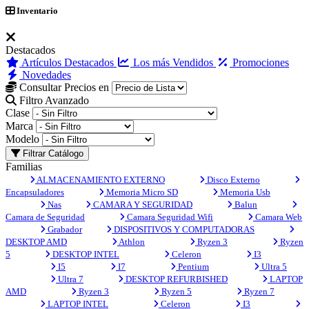
Inventario
Destacados
Artículos Destacados
Los más Vendidos
Promociones
Novedades
Consultar Precios en
Filtro Avanzado
Clase
Marca
Modelo
Filtrar Catálogo
Familias
ALMACENAMIENTO EXTERNO
Disco Externo
Encapsuladores
Memoria Micro SD
Memoria Usb
Nas
CAMARA Y SEGURIDAD
Balun
Camara de Seguridad
Camara Seguridad Wifi
Camara Web
Grabador
DISPOSITIVOS Y COMPUTADORAS
DESKTOP AMD
Athlon
Ryzen 3
Ryzen
5
DESKTOP INTEL
Celeron
I3
I5
I7
Pentium
Ultra 5
Ultra 7
DESKTOP REFURBISHED
LAPTOP
AMD
Ryzen 3
Ryzen 5
Ryzen 7
LAPTOP INTEL
Celeron
I3