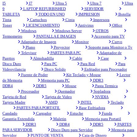
I5
I7
Ultra 5
Ultra 7
Ultra
9
LAPTOP REFURBISHED
SERVIDOR
TABLETA
TODO EN UNO
IMPRESION
Botella
Tinta
Cartuchos
Cinta
Impresora
Toner
LICENCIAMIENTO
Antivirus
Office
Windows
Windows Server
OTROS
Termometro
PANTALLA E IMAGEN
Accesorio para TV
Adaptador de Imagen
Monitor
Curvo
Plano
Proyector
Soporte para Monitor o Tv
Televisor
PARTES PARA PC
Adaptador de
Puertos
Almohadilla
Cable
Case
Disco Duro
Para PC
Para Red
Para
Videovilancia
Disco Solido
Enfriador para Procesador
Fuente de Poder
Kit Teclado y Mouse
Lector
de Memoria
Memoria para PC
DDR3
DDR4
DDR5
Mouse
Pasta Termica
Procesador
Quemador
Sopladora
Tarjeta de Red
Tarjeta de Video
NVIDIA
Tarjeta Madre
AMD
INTEL
Teclado
PARTES PARA PORTATIL
Base Enfriadora
Candado
Cargador
Estuche
Funda
Garantia Extendida
Maletin
Memoria para Portatil
DDR3
DDR4
DDR5
PARTES
PARA SERVIDOR
Disco Duro para Servidor
Memoria para
Servidor
PUNTO DE VENTA
Caja de Dinero