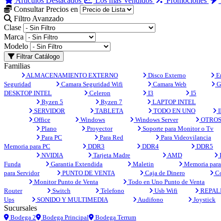
Artículos Destacados
Los más Vendidos
Promociones
Consultar Precios en
Filtro Avanzado
Clase
Marca
Modelo
Filtrar Catálogo
Familias
ALMACENAMIENTO EXTERNO
Disco Externo
En
Seguridad
Camara Seguridad Wifi
Camara Web
G
DESKTOP INTEL
Celeron
I3
I5
Ryzen 5
Ryzen 7
LAPTOP INTEL
SERVIDOR
TABLETA
TODO EN UNO
I
Office
Windows
Windows Server
OTRO
Plano
Proyector
Soporte para Monitor o Tv
Para PC
Para Red
Para Videovilancia
Memoria para PC
DDR3
DDR4
DDR5
NVIDIA
Tarjeta Madre
AMD
Funda
Garantia Extendida
Maletin
Memoria para 
para Servidor
PUNTO DE VENTA
Caja de Dinero
Co
Monitor Punto de Venta
Todo en Uno Punto de Venta
Router
Switch
Telefono
Usb Wifi
REPAL
Ups
SONIDO Y MULTIMEDIA
Audifono
Joystick
Sucursales
Bodega 2
Bodega Principal
Bodega Terrum