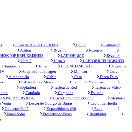
s
CAMARA Y SEGURIDAD
Balun
Camara de
Athlon
Ryzen 3
Ryzen 5
DESKTOP REFURBISHED
LAPTOP AMD
Ryzen 3
Ultra 7
Ultra 9
LAPTOP REFURBISHED
Impresora
Toner
LICENCIAMIENTO
Antivirus
 TV
Adaptador de Imagen
Monitor
Curvo
Almohadilla
Cable
Case
Disco Duro
er
Kit Teclado y Mouse
Lector de Memoria
r
Sopladora
Tarjeta de Red
Tarjeta de Video
adora
Candado
Cargador
Estuche
ES PARA SERVIDOR
Disco Duro para Servidor
Memoria
e Venta
Lector de Codigo de Barras
Lector de Huella
Conector RJ45
Expandidores Wifi
Rack
Panel Solar
Protector de Picos
Regulador
a