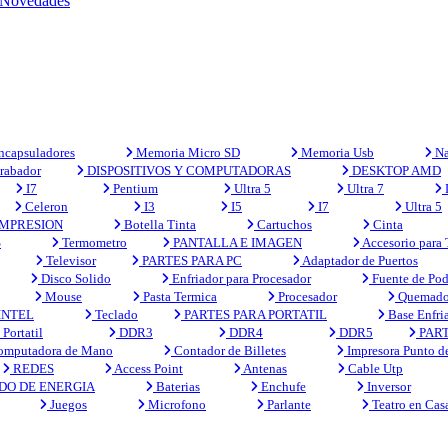
Novedades
capsuladores
Memoria Micro SD
Memoria Usb
Na
rabador
DISPOSITIVOS Y COMPUTADORAS
DESKTOP AMD
I7
Pentium
Ultra 5
Ultra 7
Celeron
I3
I5
I7
Ultra 5
MPRESION
Botella Tinta
Cartuchos
Cinta
S
Termometro
PANTALLA E IMAGEN
Accesorio para
Televisor
PARTES PARA PC
Adaptador de Puertos
Disco Solido
Enfriador para Procesador
Fuente de Pod
Mouse
Pasta Termica
Procesador
Quemado
INTEL
Teclado
PARTES PARA PORTATIL
Base Enfri
Portatil
DDR3
DDR4
DDR5
PART
mputadora de Mano
Contador de Billetes
Impresora Punto d
REDES
Access Point
Antenas
Cable Utp
DO DE ENERGIA
Baterias
Enchufe
Inversor
Juegos
Microfono
Parlante
Teatro en Cas