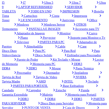
I5
I7
Ultra 5
Ultra 7
Ultra
9
LAPTOP REFURBISHED
SERVIDOR
TABLETA
TODO EN UNO
IMPRESION
Botella
Tinta
Cartuchos
Cinta
Impresora
Toner
LICENCIAMIENTO
Antivirus
Office
Windows
Windows Server
OTROS
Termometro
PANTALLA E IMAGEN
Accesorio para TV
Adaptador de Imagen
Monitor
Curvo
Plano
Proyector
Soporte para Monitor o Tv
Televisor
PARTES PARA PC
Adaptador de
Puertos
Almohadilla
Cable
Case
Disco Duro
Para PC
Para Red
Para
Videovilancia
Disco Solido
Enfriador para Procesador
Fuente de Poder
Kit Teclado y Mouse
Lector
de Memoria
Memoria para PC
DDR3
DDR4
DDR5
Mouse
Pasta Termica
Procesador
Quemador
Sopladora
Tarjeta de Red
Tarjeta de Video
NVIDIA
Tarjeta Madre
AMD
INTEL
Teclado
PARTES PARA PORTATIL
Base Enfriadora
Candado
Cargador
Estuche
Funda
Garantia Extendida
Maletin
Memoria para Portatil
DDR3
DDR4
DDR5
PARTES
PARA SERVIDOR
Disco Duro para Servidor
Memoria para
Servidor
PUNTO DE VENTA
Caja de Dinero