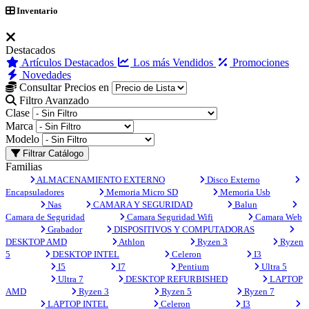
Inventario
Destacados
Artículos Destacados
Los más Vendidos
Promociones
Novedades
Consultar Precios en
Filtro Avanzado
Clase
Marca
Modelo
Filtrar Catálogo
Familias
ALMACENAMIENTO EXTERNO
Disco Externo
Encapsuladores
Memoria Micro SD
Memoria Usb
Nas
CAMARA Y SEGURIDAD
Balun
Camara de Seguridad
Camara Seguridad Wifi
Camara Web
Grabador
DISPOSITIVOS Y COMPUTADORAS
DESKTOP AMD
Athlon
Ryzen 3
Ryzen
5
DESKTOP INTEL
Celeron
I3
I5
I7
Pentium
Ultra 5
Ultra 7
DESKTOP REFURBISHED
LAPTOP
AMD
Ryzen 3
Ryzen 5
Ryzen 7
LAPTOP INTEL
Celeron
I3