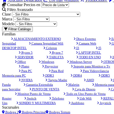
Artículos Destacados
Los más Vendidos
Promociones
Consultar Precios en
Filtro Avanzado
Clase
Marca
Modelo
Filtrar Catálogo
Familias
ALMACENAMIENTO EXTERNO
Disco Externo
En
Seguridad
Camara Seguridad Wifi
Camara Web
G
DESKTOP INTEL
Celeron
I3
I5
Ryzen 5
Ryzen 7
LAPTOP INTEL
SERVIDOR
TABLETA
TODO EN UNO
I
Office
Windows
Windows Server
OTRO
Plano
Proyector
Soporte para Monitor o Tv
Para PC
Para Red
Para Videovilancia
Memoria para PC
DDR3
DDR4
DDR5
NVIDIA
Tarjeta Madre
AMD
Funda
Garantia Extendida
Maletin
Memoria para 
para Servidor
PUNTO DE VENTA
Caja de Dinero
Co
Monitor Punto de Venta
Todo en Uno Punto de Venta
Router
Switch
Telefono
Usb Wifi
REPAL
Ups
SONIDO Y MULTIMEDIA
Audifono
Joystick
Sucursales
Bodega 2
Bodega Principal
Bodega Terrum