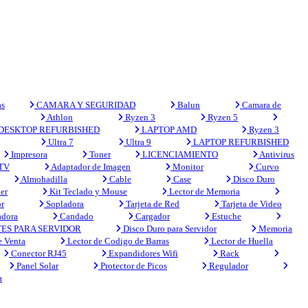
s
CAMARA Y SEGURIDAD
Balun
Camara de
Athlon
Ryzen 3
Ryzen 5
DESKTOP REFURBISHED
LAPTOP AMD
Ryzen 3
Ultra 7
Ultra 9
LAPTOP REFURBISHED
Impresora
Toner
LICENCIAMIENTO
Antivirus
 TV
Adaptador de Imagen
Monitor
Curvo
Almohadilla
Cable
Case
Disco Duro
er
Kit Teclado y Mouse
Lector de Memoria
r
Sopladora
Tarjeta de Red
Tarjeta de Video
adora
Candado
Cargador
Estuche
ES PARA SERVIDOR
Disco Duro para Servidor
Memoria
e Venta
Lector de Codigo de Barras
Lector de Huella
Conector RJ45
Expandidores Wifi
Rack
Panel Solar
Protector de Picos
Regulador
a