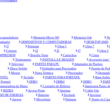
Novedades
capsuladores
Memoria Micro SD
Memoria Usb
Na
rabador
DISPOSITIVOS Y COMPUTADORAS
DESKTOP AMD
I7
Pentium
Ultra 5
Ultra 7
Celeron
I3
I5
I7
Ultra 5
MPRESION
Botella Tinta
Cartuchos
Cinta
S
Termometro
PANTALLA E IMAGEN
Accesorio para
Televisor
PARTES PARA PC
Adaptador de Puertos
Disco Solido
Enfriador para Procesador
Fuente de Pod
Mouse
Pasta Termica
Procesador
Quemado
INTEL
Teclado
PARTES PARA PORTATIL
Base Enfri
Portatil
DDR3
DDR4
DDR5
PART
mputadora de Mano
Contador de Billetes
Impresora Punto d
REDES
Access Point
Antenas
Cable Utp
DO DE ENERGIA
Baterias
Enchufe
Inversor
Juegos
Microfono
Parlante
Teatro en Cas