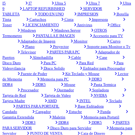
I5
I7
Ultra 5
Ultra 7
Ultra
9
LAPTOP REFURBISHED
SERVIDOR
TABLETA
TODO EN UNO
IMPRESION
Botella
Tinta
Cartuchos
Cinta
Impresora
Toner
LICENCIAMIENTO
Antivirus
Office
Windows
Windows Server
OTROS
Termometro
PANTALLA E IMAGEN
Accesorio para TV
Adaptador de Imagen
Monitor
Curvo
Plano
Proyector
Soporte para Monitor o Tv
Televisor
PARTES PARA PC
Adaptador de
Puertos
Almohadilla
Cable
Case
Disco Duro
Para PC
Para Red
Para
Videovilancia
Disco Solido
Enfriador para Procesador
Fuente de Poder
Kit Teclado y Mouse
Lector
de Memoria
Memoria para PC
DDR3
DDR4
DDR5
Mouse
Pasta Termica
Procesador
Quemador
Sopladora
Tarjeta de Red
Tarjeta de Video
NVIDIA
Tarjeta Madre
AMD
INTEL
Teclado
PARTES PARA PORTATIL
Base Enfriadora
Candado
Cargador
Estuche
Funda
Garantia Extendida
Maletin
Memoria para Portatil
DDR3
DDR4
DDR5
PARTES
PARA SERVIDOR
Disco Duro para Servidor
Memoria para
Servidor
PUNTO DE VENTA
Caja de Dinero