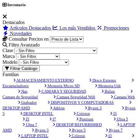
Inventario
Destacados
Artículos Destacados
Los más Vendidos
Promociones
Novedades
Consultar Precios en
Filtro Avanzado
Clase
Marca
Modelo
Filtrar Catálogo
Familias
ALMACENAMIENTO EXTERNO
Disco Externo
Encapsuladores
Memoria Micro SD
Memoria Usb
Nas
CAMARA Y SEGURIDAD
Balun
Camara de Seguridad
Camara Seguridad Wifi
Camara Web
Grabador
DISPOSITIVOS Y COMPUTADORAS
DESKTOP AMD
Athlon
Ryzen 3
Ryzen
5
DESKTOP INTEL
Celeron
I3
I5
I7
Pentium
Ultra 5
Ultra 7
DESKTOP REFURBISHED
LAPTOP
AMD
Ryzen 3
Ryzen 5
Ryzen 7
LAPTOP INTEL
Celeron
I3