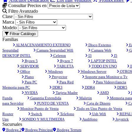
Artículos Destacados
Los más Vendidos
Promociones
Consultar Precios en
Filtro Avanzado
Clase
Marca
Modelo
Filtrar Catálogo
Familias
ALMACENAMIENTO EXTERNO
Disco Externo
En
Seguridad
Camara Seguridad Wifi
Camara Web
G
DESKTOP INTEL
Celeron
I3
I5
Ryzen 5
Ryzen 7
LAPTOP INTEL
SERVIDOR
TABLETA
TODO EN UNO
I
Office
Windows
Windows Server
OTRO
Plano
Proyector
Soporte para Monitor o Tv
Para PC
Para Red
Para Videovilancia
Memoria para PC
DDR3
DDR4
DDR5
NVIDIA
Tarjeta Madre
AMD
Funda
Garantia Extendida
Maletin
Memoria para 
para Servidor
PUNTO DE VENTA
Caja de Dinero
Co
Monitor Punto de Venta
Todo en Uno Punto de Venta
Router
Switch
Telefono
Usb Wifi
REPAL
Ups
SONIDO Y MULTIMEDIA
Audifono
Joystick
Sucursales
Bodega 2
Bodega Principal
Bodega Terrum