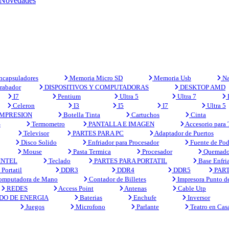
Novedades
capsuladores
Memoria Micro SD
Memoria Usb
Na
rabador
DISPOSITIVOS Y COMPUTADORAS
DESKTOP AMD
I7
Pentium
Ultra 5
Ultra 7
Celeron
I3
I5
I7
Ultra 5
MPRESION
Botella Tinta
Cartuchos
Cinta
S
Termometro
PANTALLA E IMAGEN
Accesorio para
Televisor
PARTES PARA PC
Adaptador de Puertos
Disco Solido
Enfriador para Procesador
Fuente de Pod
Mouse
Pasta Termica
Procesador
Quemado
INTEL
Teclado
PARTES PARA PORTATIL
Base Enfri
Portatil
DDR3
DDR4
DDR5
PART
mputadora de Mano
Contador de Billetes
Impresora Punto d
REDES
Access Point
Antenas
Cable Utp
DO DE ENERGIA
Baterias
Enchufe
Inversor
Juegos
Microfono
Parlante
Teatro en Cas