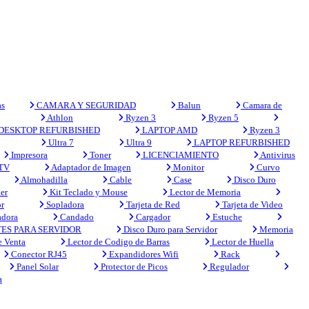
s
CAMARA Y SEGURIDAD
Balun
Camara de
Athlon
Ryzen 3
Ryzen 5
DESKTOP REFURBISHED
LAPTOP AMD
Ryzen 3
Ultra 7
Ultra 9
LAPTOP REFURBISHED
Impresora
Toner
LICENCIAMIENTO
Antivirus
 TV
Adaptador de Imagen
Monitor
Curvo
Almohadilla
Cable
Case
Disco Duro
er
Kit Teclado y Mouse
Lector de Memoria
r
Sopladora
Tarjeta de Red
Tarjeta de Video
adora
Candado
Cargador
Estuche
ES PARA SERVIDOR
Disco Duro para Servidor
Memoria
e Venta
Lector de Codigo de Barras
Lector de Huella
Conector RJ45
Expandidores Wifi
Rack
Panel Solar
Protector de Picos
Regulador
a