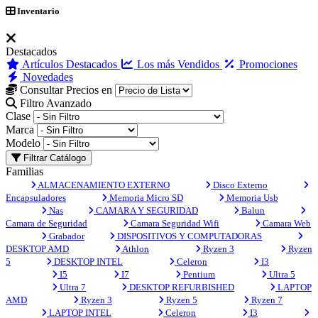
Inventario
Destacados
Artículos Destacados
Los más Vendidos
Promociones
Novedades
Consultar Precios en
Filtro Avanzado
Clase
Marca
Modelo
Filtrar Catálogo
Familias
ALMACENAMIENTO EXTERNO
Disco Externo
Encapsuladores
Memoria Micro SD
Memoria Usb
Nas
CAMARA Y SEGURIDAD
Balun
Camara de Seguridad
Camara Seguridad Wifi
Camara Web
Grabador
DISPOSITIVOS Y COMPUTADORAS
DESKTOP AMD
Athlon
Ryzen 3
Ryzen
5
DESKTOP INTEL
Celeron
I3
I5
I7
Pentium
Ultra 5
Ultra 7
DESKTOP REFURBISHED
LAPTOP
AMD
Ryzen 3
Ryzen 5
Ryzen 7
LAPTOP INTEL
Celeron
I3