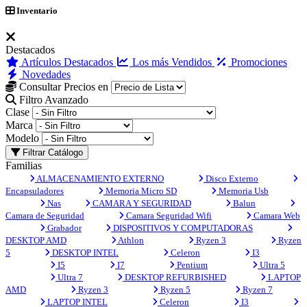
Inventario
Destacados
Artículos Destacados
Los más Vendidos
Promociones
Novedades
Consultar Precios en
Filtro Avanzado
Clase
Marca
Modelo
Filtrar Catálogo
Familias
ALMACENAMIENTO EXTERNO
Disco Externo
Encapsuladores
Memoria Micro SD
Memoria Usb
Nas
CAMARA Y SEGURIDAD
Balun
Camara de Seguridad
Camara Seguridad Wifi
Camara Web
Grabador
DISPOSITIVOS Y COMPUTADORAS
DESKTOP AMD
Athlon
Ryzen 3
Ryzen
5
DESKTOP INTEL
Celeron
I3
I5
I7
Pentium
Ultra 5
Ultra 7
DESKTOP REFURBISHED
LAPTOP
AMD
Ryzen 3
Ryzen 5
Ryzen 7
LAPTOP INTEL
Celeron
I3