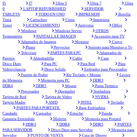
I5
I7
Ultra 5
Ultra 7
Ultra
9
LAPTOP REFURBISHED
SERVIDOR
TABLETA
TODO EN UNO
IMPRESION
Botella
Tinta
Cartuchos
Cinta
Impresora
Toner
LICENCIAMIENTO
Antivirus
Office
Windows
Windows Server
OTROS
Termometro
PANTALLA E IMAGEN
Accesorio para TV
Adaptador de Imagen
Monitor
Curvo
Plano
Proyector
Soporte para Monitor o Tv
Televisor
PARTES PARA PC
Adaptador de
Puertos
Almohadilla
Cable
Case
Disco Duro
Para PC
Para Red
Para
Videovilancia
Disco Solido
Enfriador para Procesador
Fuente de Poder
Kit Teclado y Mouse
Lector
de Memoria
Memoria para PC
DDR3
DDR4
DDR5
Mouse
Pasta Termica
Procesador
Quemador
Sopladora
Tarjeta de Red
Tarjeta de Video
NVIDIA
Tarjeta Madre
AMD
INTEL
Teclado
PARTES PARA PORTATIL
Base Enfriadora
Candado
Cargador
Estuche
Funda
Garantia Extendida
Maletin
Memoria para Portatil
DDR3
DDR4
DDR5
PARTES
PARA SERVIDOR
Disco Duro para Servidor
Memoria para
Servidor
PUNTO DE VENTA
Caja de Dinero