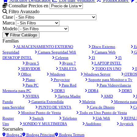
Artículos Destacados
Los más Vendidos
Promociones
Consultar Precios en
Filtro Avanzado
Clase
Marca
Modelo
Filtrar Catálogo
Familias
ALMACENAMIENTO EXTERNO
Disco Externo
En
Seguridad
Camara Seguridad Wifi
Camara Web
G
DESKTOP INTEL
Celeron
I3
I5
Ryzen 5
Ryzen 7
LAPTOP INTEL
SERVIDOR
TABLETA
TODO EN UNO
I
Office
Windows
Windows Server
OTRO
Plano
Proyector
Soporte para Monitor o Tv
Para PC
Para Red
Para Videovilancia
Memoria para PC
DDR3
DDR4
DDR5
NVIDIA
Tarjeta Madre
AMD
Funda
Garantia Extendida
Maletin
Memoria para 
para Servidor
PUNTO DE VENTA
Caja de Dinero
Co
Monitor Punto de Venta
Todo en Uno Punto de Venta
Router
Switch
Telefono
Usb Wifi
REPAL
Ups
SONIDO Y MULTIMEDIA
Audifono
Joystick
Sucursales
Bodega 2
Bodega Principal
Bodega Terrum