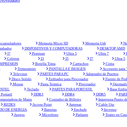
Novedades
capsuladores
Memoria Micro SD
Memoria Usb
Na
rabador
DISPOSITIVOS Y COMPUTADORAS
DESKTOP AMD
I7
Pentium
Ultra 5
Ultra 7
Celeron
I3
I5
I7
Ultra 5
MPRESION
Botella Tinta
Cartuchos
Cinta
S
Termometro
PANTALLA E IMAGEN
Accesorio para
Televisor
PARTES PARA PC
Adaptador de Puertos
Disco Solido
Enfriador para Procesador
Fuente de Pod
Mouse
Pasta Termica
Procesador
Quemado
INTEL
Teclado
PARTES PARA PORTATIL
Base Enfri
Portatil
DDR3
DDR4
DDR5
PART
mputadora de Mano
Contador de Billetes
Impresora Punto d
REDES
Access Point
Antenas
Cable Utp
DO DE ENERGIA
Baterias
Enchufe
Inversor
Juegos
Microfono
Parlante
Teatro en Cas