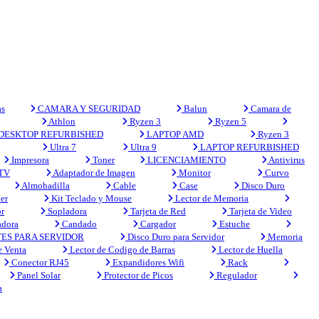
s
CAMARA Y SEGURIDAD
Balun
Camara de
Athlon
Ryzen 3
Ryzen 5
DESKTOP REFURBISHED
LAPTOP AMD
Ryzen 3
Ultra 7
Ultra 9
LAPTOP REFURBISHED
Impresora
Toner
LICENCIAMIENTO
Antivirus
 TV
Adaptador de Imagen
Monitor
Curvo
Almohadilla
Cable
Case
Disco Duro
er
Kit Teclado y Mouse
Lector de Memoria
r
Sopladora
Tarjeta de Red
Tarjeta de Video
adora
Candado
Cargador
Estuche
ES PARA SERVIDOR
Disco Duro para Servidor
Memoria
e Venta
Lector de Codigo de Barras
Lector de Huella
Conector RJ45
Expandidores Wifi
Rack
Panel Solar
Protector de Picos
Regulador
a