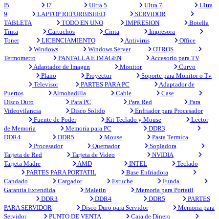
I5
I7
Ultra 5
Ultra 7
Ultra
9
LAPTOP REFURBISHED
SERVIDOR
TABLETA
TODO EN UNO
IMPRESION
Botella
Tinta
Cartuchos
Cinta
Impresora
Toner
LICENCIAMIENTO
Antivirus
Office
Windows
Windows Server
OTROS
Termometro
PANTALLA E IMAGEN
Accesorio para TV
Adaptador de Imagen
Monitor
Curvo
Plano
Proyector
Soporte para Monitor o Tv
Televisor
PARTES PARA PC
Adaptador de
Puertos
Almohadilla
Cable
Case
Disco Duro
Para PC
Para Red
Para
Videovilancia
Disco Solido
Enfriador para Procesador
Fuente de Poder
Kit Teclado y Mouse
Lector
de Memoria
Memoria para PC
DDR3
DDR4
DDR5
Mouse
Pasta Termica
Procesador
Quemador
Sopladora
Tarjeta de Red
Tarjeta de Video
NVIDIA
Tarjeta Madre
AMD
INTEL
Teclado
PARTES PARA PORTATIL
Base Enfriadora
Candado
Cargador
Estuche
Funda
Garantia Extendida
Maletin
Memoria para Portatil
DDR3
DDR4
DDR5
PARTES
PARA SERVIDOR
Disco Duro para Servidor
Memoria para
Servidor
PUNTO DE VENTA
Caja de Dinero