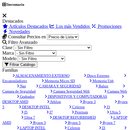
Inventario
Destacados
Artículos Destacados
Los más Vendidos
Promociones
Novedades
Consultar Precios en
Filtro Avanzado
Clase
Marca
Modelo
Filtrar Catálogo
Familias
ALMACENAMIENTO EXTERNO
Disco Externo
Encapsuladores
Memoria Micro SD
Memoria Usb
Nas
CAMARA Y SEGURIDAD
Balun
Camara de Seguridad
Camara Seguridad Wifi
Camara Web
Grabador
DISPOSITIVOS Y COMPUTADORAS
DESKTOP AMD
Athlon
Ryzen 3
Ryzen
5
DESKTOP INTEL
Celeron
I3
I5
I7
Pentium
Ultra 5
Ultra 7
DESKTOP REFURBISHED
LAPTOP
AMD
Ryzen 3
Ryzen 5
Ryzen 7
LAPTOP INTEL
Celeron
I3