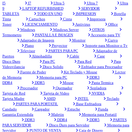
I5
I7
Ultra 5
Ultra 7
Ultra
9
LAPTOP REFURBISHED
SERVIDOR
TABLETA
TODO EN UNO
IMPRESION
Botella
Tinta
Cartuchos
Cinta
Impresora
Toner
LICENCIAMIENTO
Antivirus
Office
Windows
Windows Server
OTROS
Termometro
PANTALLA E IMAGEN
Accesorio para TV
Adaptador de Imagen
Monitor
Curvo
Plano
Proyector
Soporte para Monitor o Tv
Televisor
PARTES PARA PC
Adaptador de
Puertos
Almohadilla
Cable
Case
Disco Duro
Para PC
Para Red
Para
Videovilancia
Disco Solido
Enfriador para Procesador
Fuente de Poder
Kit Teclado y Mouse
Lector
de Memoria
Memoria para PC
DDR3
DDR4
DDR5
Mouse
Pasta Termica
Procesador
Quemador
Sopladora
Tarjeta de Red
Tarjeta de Video
NVIDIA
Tarjeta Madre
AMD
INTEL
Teclado
PARTES PARA PORTATIL
Base Enfriadora
Candado
Cargador
Estuche
Funda
Garantia Extendida
Maletin
Memoria para Portatil
DDR3
DDR4
DDR5
PARTES
PARA SERVIDOR
Disco Duro para Servidor
Memoria para
Servidor
PUNTO DE VENTA
Caja de Dinero