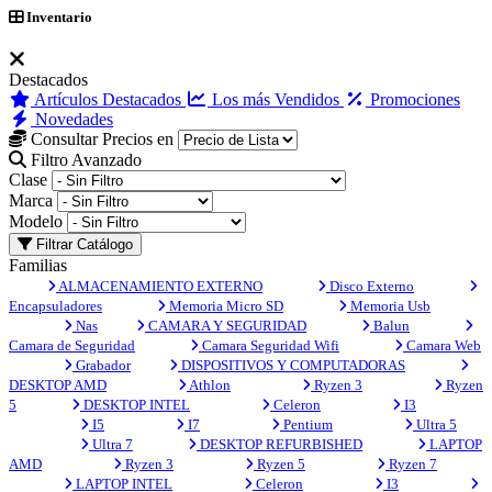
Inventario
Destacados
Artículos Destacados
Los más Vendidos
Promociones
Novedades
Consultar Precios en
Filtro Avanzado
Clase
Marca
Modelo
Filtrar Catálogo
Familias
ALMACENAMIENTO EXTERNO
Disco Externo
Encapsuladores
Memoria Micro SD
Memoria Usb
Nas
CAMARA Y SEGURIDAD
Balun
Camara de Seguridad
Camara Seguridad Wifi
Camara Web
Grabador
DISPOSITIVOS Y COMPUTADORAS
DESKTOP AMD
Athlon
Ryzen 3
Ryzen
5
DESKTOP INTEL
Celeron
I3
I5
I7
Pentium
Ultra 5
Ultra 7
DESKTOP REFURBISHED
LAPTOP
AMD
Ryzen 3
Ryzen 5
Ryzen 7
LAPTOP INTEL
Celeron
I3