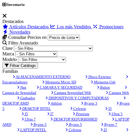
Inventario
Destacados
Artículos Destacados
Los más Vendidos
Promociones
Novedades
Consultar Precios en
Filtro Avanzado
Clase
Marca
Modelo
Filtrar Catálogo
Familias
ALMACENAMIENTO EXTERNO
Disco Externo
Encapsuladores
Memoria Micro SD
Memoria Usb
Nas
CAMARA Y SEGURIDAD
Balun
Camara de Seguridad
Camara Seguridad Wifi
Camara Web
Grabador
DISPOSITIVOS Y COMPUTADORAS
DESKTOP AMD
Athlon
Ryzen 3
Ryzen
5
DESKTOP INTEL
Celeron
I3
I5
I7
Pentium
Ultra 5
Ultra 7
DESKTOP REFURBISHED
LAPTOP
AMD
Ryzen 3
Ryzen 5
Ryzen 7
LAPTOP INTEL
Celeron
I3