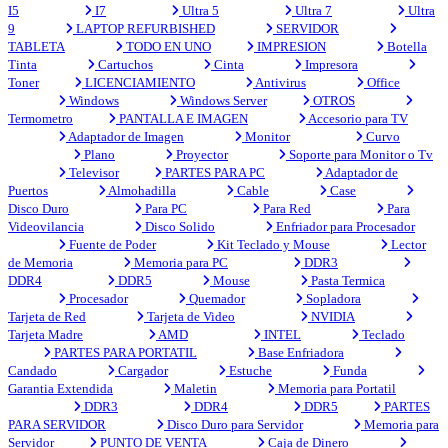
I5
I7
Ultra 5
Ultra 7
Ultra
9
LAPTOP REFURBISHED
SERVIDOR
TABLETA
TODO EN UNO
IMPRESION
Botella
Tinta
Cartuchos
Cinta
Impresora
Toner
LICENCIAMIENTO
Antivirus
Office
Windows
Windows Server
OTROS
Termometro
PANTALLA E IMAGEN
Accesorio para TV
Adaptador de Imagen
Monitor
Curvo
Plano
Proyector
Soporte para Monitor o Tv
Televisor
PARTES PARA PC
Adaptador de
Puertos
Almohadilla
Cable
Case
Disco Duro
Para PC
Para Red
Para
Videovilancia
Disco Solido
Enfriador para Procesador
Fuente de Poder
Kit Teclado y Mouse
Lector
de Memoria
Memoria para PC
DDR3
DDR4
DDR5
Mouse
Pasta Termica
Procesador
Quemador
Sopladora
Tarjeta de Red
Tarjeta de Video
NVIDIA
Tarjeta Madre
AMD
INTEL
Teclado
PARTES PARA PORTATIL
Base Enfriadora
Candado
Cargador
Estuche
Funda
Garantia Extendida
Maletin
Memoria para Portatil
DDR3
DDR4
DDR5
PARTES
PARA SERVIDOR
Disco Duro para Servidor
Memoria para
Servidor
PUNTO DE VENTA
Caja de Dinero