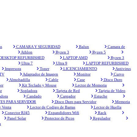
s
CAMARA Y SEGURIDAD
Balun
Camara de
Athlon
Ryzen 3
Ryzen 5
DESKTOP REFURBISHED
LAPTOP AMD
Ryzen 3
Ultra 7
Ultra 9
LAPTOP REFURBISHED
Impresora
Toner
LICENCIAMIENTO
Antivirus
 TV
Adaptador de Imagen
Monitor
Curvo
Almohadilla
Cable
Case
Disco Duro
er
Kit Teclado y Mouse
Lector de Memoria
r
Sopladora
Tarjeta de Red
Tarjeta de Video
adora
Candado
Cargador
Estuche
ES PARA SERVIDOR
Disco Duro para Servidor
Memoria
e Venta
Lector de Codigo de Barras
Lector de Huella
Conector RJ45
Expandidores Wifi
Rack
Panel Solar
Protector de Picos
Regulador
a