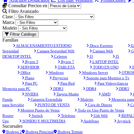
Artículos Destacados
Los más Vendidos
Promociones
Consultar Precios en
Filtro Avanzado
Clase
Marca
Modelo
Filtrar Catálogo
Familias
ALMACENAMIENTO EXTERNO
Disco Externo
En
Seguridad
Camara Seguridad Wifi
Camara Web
G
DESKTOP INTEL
Celeron
I3
I5
Ryzen 5
Ryzen 7
LAPTOP INTEL
SERVIDOR
TABLETA
TODO EN UNO
I
Office
Windows
Windows Server
OTRO
Plano
Proyector
Soporte para Monitor o Tv
Para PC
Para Red
Para Videovilancia
Memoria para PC
DDR3
DDR4
DDR5
NVIDIA
Tarjeta Madre
AMD
Funda
Garantia Extendida
Maletin
Memoria para 
para Servidor
PUNTO DE VENTA
Caja de Dinero
Co
Monitor Punto de Venta
Todo en Uno Punto de Venta
Router
Switch
Telefono
Usb Wifi
REPAL
Ups
SONIDO Y MULTIMEDIA
Audifono
Joystick
Sucursales
Bodega 2
Bodega Principal
Bodega Terrum