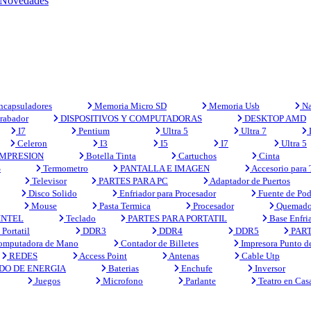
Novedades
capsuladores
Memoria Micro SD
Memoria Usb
Na
rabador
DISPOSITIVOS Y COMPUTADORAS
DESKTOP AMD
I7
Pentium
Ultra 5
Ultra 7
Celeron
I3
I5
I7
Ultra 5
MPRESION
Botella Tinta
Cartuchos
Cinta
S
Termometro
PANTALLA E IMAGEN
Accesorio para
Televisor
PARTES PARA PC
Adaptador de Puertos
Disco Solido
Enfriador para Procesador
Fuente de Pod
Mouse
Pasta Termica
Procesador
Quemado
INTEL
Teclado
PARTES PARA PORTATIL
Base Enfri
Portatil
DDR3
DDR4
DDR5
PART
mputadora de Mano
Contador de Billetes
Impresora Punto d
REDES
Access Point
Antenas
Cable Utp
DO DE ENERGIA
Baterias
Enchufe
Inversor
Juegos
Microfono
Parlante
Teatro en Cas