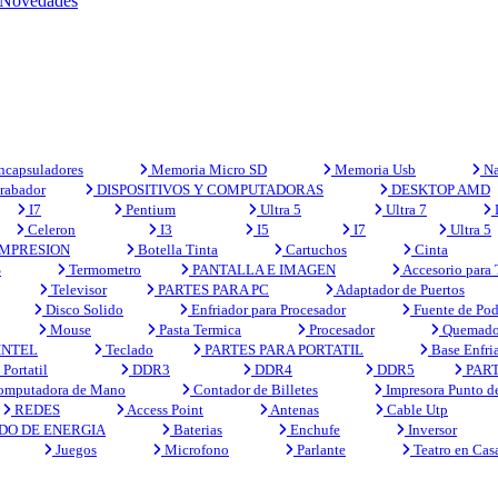
Novedades
capsuladores
Memoria Micro SD
Memoria Usb
Na
rabador
DISPOSITIVOS Y COMPUTADORAS
DESKTOP AMD
I7
Pentium
Ultra 5
Ultra 7
Celeron
I3
I5
I7
Ultra 5
MPRESION
Botella Tinta
Cartuchos
Cinta
S
Termometro
PANTALLA E IMAGEN
Accesorio para
Televisor
PARTES PARA PC
Adaptador de Puertos
Disco Solido
Enfriador para Procesador
Fuente de Pod
Mouse
Pasta Termica
Procesador
Quemado
INTEL
Teclado
PARTES PARA PORTATIL
Base Enfri
Portatil
DDR3
DDR4
DDR5
PART
mputadora de Mano
Contador de Billetes
Impresora Punto d
REDES
Access Point
Antenas
Cable Utp
DO DE ENERGIA
Baterias
Enchufe
Inversor
Juegos
Microfono
Parlante
Teatro en Cas