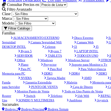
Artículos Destacados
Los más Vendidos
Promociones
Consultar Precios en
Filtro Avanzado
Clase
Marca
Modelo
Filtrar Catálogo
Familias
ALMACENAMIENTO EXTERNO
Disco Externo
En
Seguridad
Camara Seguridad Wifi
Camara Web
G
DESKTOP INTEL
Celeron
I3
I5
Ryzen 5
Ryzen 7
LAPTOP INTEL
SERVIDOR
TABLETA
TODO EN UNO
I
Office
Windows
Windows Server
OTRO
Plano
Proyector
Soporte para Monitor o Tv
Para PC
Para Red
Para Videovilancia
Memoria para PC
DDR3
DDR4
DDR5
NVIDIA
Tarjeta Madre
AMD
Funda
Garantia Extendida
Maletin
Memoria para 
para Servidor
PUNTO DE VENTA
Caja de Dinero
Co
Monitor Punto de Venta
Todo en Uno Punto de Venta
Router
Switch
Telefono
Usb Wifi
REPAL
Ups
SONIDO Y MULTIMEDIA
Audifono
Joystick
Sucursales
Bodega 2
Bodega Principal
Bodega Terrum