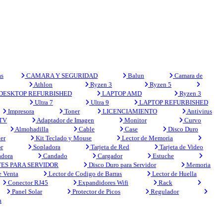
s
CAMARA Y SEGURIDAD
Balun
Camara de
Athlon
Ryzen 3
Ryzen 5
DESKTOP REFURBISHED
LAPTOP AMD
Ryzen 3
Ultra 7
Ultra 9
LAPTOP REFURBISHED
Impresora
Toner
LICENCIAMIENTO
Antivirus
 TV
Adaptador de Imagen
Monitor
Curvo
Almohadilla
Cable
Case
Disco Duro
er
Kit Teclado y Mouse
Lector de Memoria
r
Sopladora
Tarjeta de Red
Tarjeta de Video
adora
Candado
Cargador
Estuche
ES PARA SERVIDOR
Disco Duro para Servidor
Memoria
e Venta
Lector de Codigo de Barras
Lector de Huella
Conector RJ45
Expandidores Wifi
Rack
Panel Solar
Protector de Picos
Regulador
a