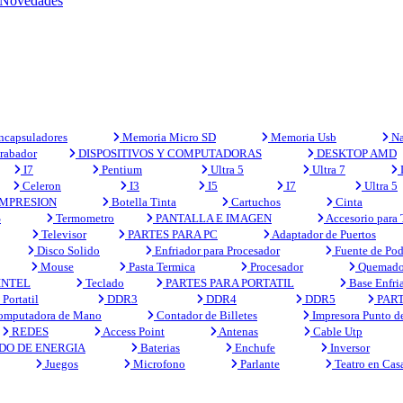
Novedades
capsuladores
Memoria Micro SD
Memoria Usb
Na
rabador
DISPOSITIVOS Y COMPUTADORAS
DESKTOP AMD
I7
Pentium
Ultra 5
Ultra 7
Celeron
I3
I5
I7
Ultra 5
MPRESION
Botella Tinta
Cartuchos
Cinta
S
Termometro
PANTALLA E IMAGEN
Accesorio para
Televisor
PARTES PARA PC
Adaptador de Puertos
Disco Solido
Enfriador para Procesador
Fuente de Pod
Mouse
Pasta Termica
Procesador
Quemado
INTEL
Teclado
PARTES PARA PORTATIL
Base Enfri
Portatil
DDR3
DDR4
DDR5
PART
mputadora de Mano
Contador de Billetes
Impresora Punto d
REDES
Access Point
Antenas
Cable Utp
DO DE ENERGIA
Baterias
Enchufe
Inversor
Juegos
Microfono
Parlante
Teatro en Cas