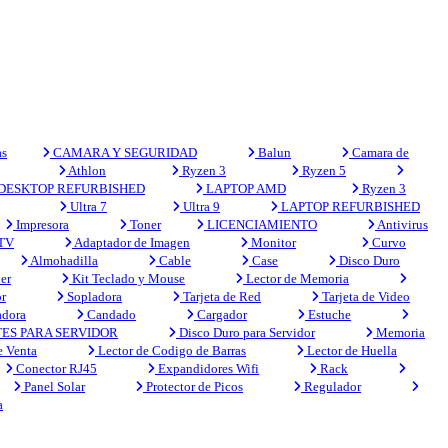
s
CAMARA Y SEGURIDAD
Balun
Camara de
Athlon
Ryzen 3
Ryzen 5
DESKTOP REFURBISHED
LAPTOP AMD
Ryzen 3
Ultra 7
Ultra 9
LAPTOP REFURBISHED
Impresora
Toner
LICENCIAMIENTO
Antivirus
 TV
Adaptador de Imagen
Monitor
Curvo
Almohadilla
Cable
Case
Disco Duro
er
Kit Teclado y Mouse
Lector de Memoria
r
Sopladora
Tarjeta de Red
Tarjeta de Video
adora
Candado
Cargador
Estuche
ES PARA SERVIDOR
Disco Duro para Servidor
Memoria
e Venta
Lector de Codigo de Barras
Lector de Huella
Conector RJ45
Expandidores Wifi
Rack
Panel Solar
Protector de Picos
Regulador
a