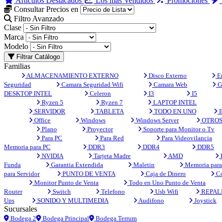
Artículos Destacados
Los más Vendidos
Promociones
Consultar Precios en
Filtro Avanzado
Clase
Marca
Modelo
Filtrar Catálogo
Familias
ALMACENAMIENTO EXTERNO
Disco Externo
En
Seguridad
Camara Seguridad Wifi
Camara Web
G
DESKTOP INTEL
Celeron
I3
I5
Ryzen 5
Ryzen 7
LAPTOP INTEL
SERVIDOR
TABLETA
TODO EN UNO
I
Office
Windows
Windows Server
OTRO
Plano
Proyector
Soporte para Monitor o Tv
Para PC
Para Red
Para Videovilancia
Memoria para PC
DDR3
DDR4
DDR5
NVIDIA
Tarjeta Madre
AMD
Funda
Garantia Extendida
Maletin
Memoria para 
para Servidor
PUNTO DE VENTA
Caja de Dinero
Co
Monitor Punto de Venta
Todo en Uno Punto de Venta
Router
Switch
Telefono
Usb Wifi
REPAL
Ups
SONIDO Y MULTIMEDIA
Audifono
Joystick
Sucursales
Bodega 2
Bodega Principal
Bodega Terrum