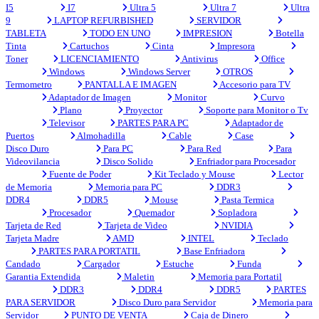
I5
I7
Ultra 5
Ultra 7
Ultra
9
LAPTOP REFURBISHED
SERVIDOR
TABLETA
TODO EN UNO
IMPRESION
Botella
Tinta
Cartuchos
Cinta
Impresora
Toner
LICENCIAMIENTO
Antivirus
Office
Windows
Windows Server
OTROS
Termometro
PANTALLA E IMAGEN
Accesorio para TV
Adaptador de Imagen
Monitor
Curvo
Plano
Proyector
Soporte para Monitor o Tv
Televisor
PARTES PARA PC
Adaptador de
Puertos
Almohadilla
Cable
Case
Disco Duro
Para PC
Para Red
Para
Videovilancia
Disco Solido
Enfriador para Procesador
Fuente de Poder
Kit Teclado y Mouse
Lector
de Memoria
Memoria para PC
DDR3
DDR4
DDR5
Mouse
Pasta Termica
Procesador
Quemador
Sopladora
Tarjeta de Red
Tarjeta de Video
NVIDIA
Tarjeta Madre
AMD
INTEL
Teclado
PARTES PARA PORTATIL
Base Enfriadora
Candado
Cargador
Estuche
Funda
Garantia Extendida
Maletin
Memoria para Portatil
DDR3
DDR4
DDR5
PARTES
PARA SERVIDOR
Disco Duro para Servidor
Memoria para
Servidor
PUNTO DE VENTA
Caja de Dinero