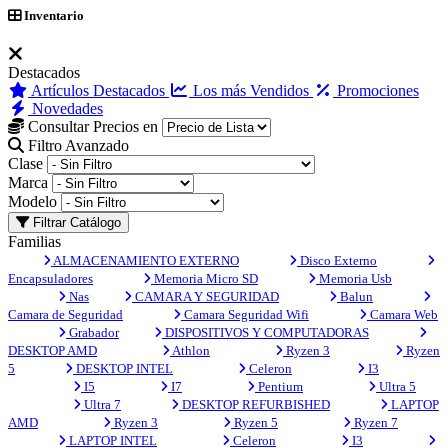
Inventario
Destacados
Artículos Destacados
Los más Vendidos
Promociones
Novedades
Consultar Precios en
Filtro Avanzado
Clase
Marca
Modelo
Filtrar Catálogo
Familias
ALMACENAMIENTO EXTERNO
Disco Externo
Encapsuladores
Memoria Micro SD
Memoria Usb
Nas
CAMARA Y SEGURIDAD
Balun
Camara de Seguridad
Camara Seguridad Wifi
Camara Web
Grabador
DISPOSITIVOS Y COMPUTADORAS
DESKTOP AMD
Athlon
Ryzen 3
Ryzen
5
DESKTOP INTEL
Celeron
I3
I5
I7
Pentium
Ultra 5
Ultra 7
DESKTOP REFURBISHED
LAPTOP
AMD
Ryzen 3
Ryzen 5
Ryzen 7
LAPTOP INTEL
Celeron
I3