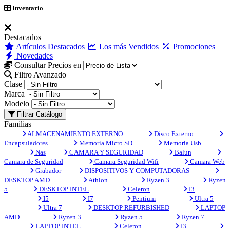
Inventario
Destacados
Artículos Destacados
Los más Vendidos
Promociones
Novedades
Consultar Precios en
Filtro Avanzado
Clase
Marca
Modelo
Filtrar Catálogo
Familias
ALMACENAMIENTO EXTERNO
Disco Externo
Encapsuladores
Memoria Micro SD
Memoria Usb
Nas
CAMARA Y SEGURIDAD
Balun
Camara de Seguridad
Camara Seguridad Wifi
Camara Web
Grabador
DISPOSITIVOS Y COMPUTADORAS
DESKTOP AMD
Athlon
Ryzen 3
Ryzen
5
DESKTOP INTEL
Celeron
I3
I5
I7
Pentium
Ultra 5
Ultra 7
DESKTOP REFURBISHED
LAPTOP
AMD
Ryzen 3
Ryzen 5
Ryzen 7
LAPTOP INTEL
Celeron
I3