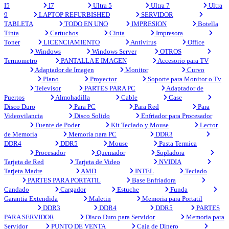
I5
I7
Ultra 5
Ultra 7
Ultra
9
LAPTOP REFURBISHED
SERVIDOR
TABLETA
TODO EN UNO
IMPRESION
Botella
Tinta
Cartuchos
Cinta
Impresora
Toner
LICENCIAMIENTO
Antivirus
Office
Windows
Windows Server
OTROS
Termometro
PANTALLA E IMAGEN
Accesorio para TV
Adaptador de Imagen
Monitor
Curvo
Plano
Proyector
Soporte para Monitor o Tv
Televisor
PARTES PARA PC
Adaptador de
Puertos
Almohadilla
Cable
Case
Disco Duro
Para PC
Para Red
Para
Videovilancia
Disco Solido
Enfriador para Procesador
Fuente de Poder
Kit Teclado y Mouse
Lector
de Memoria
Memoria para PC
DDR3
DDR4
DDR5
Mouse
Pasta Termica
Procesador
Quemador
Sopladora
Tarjeta de Red
Tarjeta de Video
NVIDIA
Tarjeta Madre
AMD
INTEL
Teclado
PARTES PARA PORTATIL
Base Enfriadora
Candado
Cargador
Estuche
Funda
Garantia Extendida
Maletin
Memoria para Portatil
DDR3
DDR4
DDR5
PARTES
PARA SERVIDOR
Disco Duro para Servidor
Memoria para
Servidor
PUNTO DE VENTA
Caja de Dinero