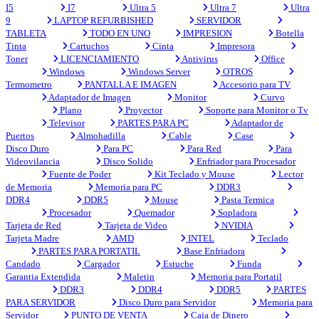
I5
I7
Ultra 5
Ultra 7
Ultra
9
LAPTOP REFURBISHED
SERVIDOR
TABLETA
TODO EN UNO
IMPRESION
Botella
Tinta
Cartuchos
Cinta
Impresora
Toner
LICENCIAMIENTO
Antivirus
Office
Windows
Windows Server
OTROS
Termometro
PANTALLA E IMAGEN
Accesorio para TV
Adaptador de Imagen
Monitor
Curvo
Plano
Proyector
Soporte para Monitor o Tv
Televisor
PARTES PARA PC
Adaptador de
Puertos
Almohadilla
Cable
Case
Disco Duro
Para PC
Para Red
Para
Videovilancia
Disco Solido
Enfriador para Procesador
Fuente de Poder
Kit Teclado y Mouse
Lector
de Memoria
Memoria para PC
DDR3
DDR4
DDR5
Mouse
Pasta Termica
Procesador
Quemador
Sopladora
Tarjeta de Red
Tarjeta de Video
NVIDIA
Tarjeta Madre
AMD
INTEL
Teclado
PARTES PARA PORTATIL
Base Enfriadora
Candado
Cargador
Estuche
Funda
Garantia Extendida
Maletin
Memoria para Portatil
DDR3
DDR4
DDR5
PARTES
PARA SERVIDOR
Disco Duro para Servidor
Memoria para
Servidor
PUNTO DE VENTA
Caja de Dinero