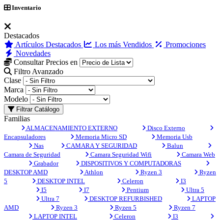
Inventario
Destacados
Artículos Destacados
Los más Vendidos
Promociones
Novedades
Consultar Precios en
Filtro Avanzado
Clase
Marca
Modelo
Filtrar Catálogo
Familias
ALMACENAMIENTO EXTERNO
Disco Externo
Encapsuladores
Memoria Micro SD
Memoria Usb
Nas
CAMARA Y SEGURIDAD
Balun
Camara de Seguridad
Camara Seguridad Wifi
Camara Web
Grabador
DISPOSITIVOS Y COMPUTADORAS
DESKTOP AMD
Athlon
Ryzen 3
Ryzen
5
DESKTOP INTEL
Celeron
I3
I5
I7
Pentium
Ultra 5
Ultra 7
DESKTOP REFURBISHED
LAPTOP
AMD
Ryzen 3
Ryzen 5
Ryzen 7
LAPTOP INTEL
Celeron
I3