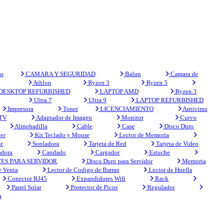
s
CAMARA Y SEGURIDAD
Balun
Camara de
Athlon
Ryzen 3
Ryzen 5
DESKTOP REFURBISHED
LAPTOP AMD
Ryzen 3
Ultra 7
Ultra 9
LAPTOP REFURBISHED
Impresora
Toner
LICENCIAMIENTO
Antivirus
 TV
Adaptador de Imagen
Monitor
Curvo
Almohadilla
Cable
Case
Disco Duro
er
Kit Teclado y Mouse
Lector de Memoria
r
Sopladora
Tarjeta de Red
Tarjeta de Video
adora
Candado
Cargador
Estuche
ES PARA SERVIDOR
Disco Duro para Servidor
Memoria
e Venta
Lector de Codigo de Barras
Lector de Huella
Conector RJ45
Expandidores Wifi
Rack
Panel Solar
Protector de Picos
Regulador
a