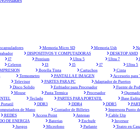
Novedades
capsuladores
Memoria Micro SD
Memoria Usb
Na
rabador
DISPOSITIVOS Y COMPUTADORAS
DESKTOP AMD
I7
Pentium
Ultra 5
Ultra 7
Celeron
I3
I5
I7
Ultra 5
MPRESION
Botella Tinta
Cartuchos
Cinta
S
Termometro
PANTALLA E IMAGEN
Accesorio para
Televisor
PARTES PARA PC
Adaptador de Puertos
Disco Solido
Enfriador para Procesador
Fuente de Pod
Mouse
Pasta Termica
Procesador
Quemado
INTEL
Teclado
PARTES PARA PORTATIL
Base Enfri
Portatil
DDR3
DDR4
DDR5
PART
mputadora de Mano
Contador de Billetes
Impresora Punto d
REDES
Access Point
Antenas
Cable Utp
DO DE ENERGIA
Baterias
Enchufe
Inversor
Juegos
Microfono
Parlante
Teatro en Cas