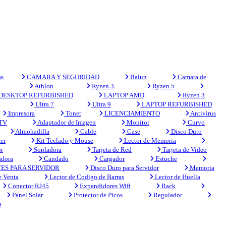
s
CAMARA Y SEGURIDAD
Balun
Camara de
Athlon
Ryzen 3
Ryzen 5
DESKTOP REFURBISHED
LAPTOP AMD
Ryzen 3
Ultra 7
Ultra 9
LAPTOP REFURBISHED
Impresora
Toner
LICENCIAMIENTO
Antivirus
 TV
Adaptador de Imagen
Monitor
Curvo
Almohadilla
Cable
Case
Disco Duro
er
Kit Teclado y Mouse
Lector de Memoria
r
Sopladora
Tarjeta de Red
Tarjeta de Video
adora
Candado
Cargador
Estuche
ES PARA SERVIDOR
Disco Duro para Servidor
Memoria
e Venta
Lector de Codigo de Barras
Lector de Huella
Conector RJ45
Expandidores Wifi
Rack
Panel Solar
Protector de Picos
Regulador
a