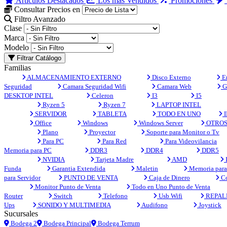
Artículos Destacados
Los más Vendidos
Promociones
Consultar Precios en
Filtro Avanzado
Clase
Marca
Modelo
Filtrar Catálogo
Familias
ALMACENAMIENTO EXTERNO
Disco Externo
En
Seguridad
Camara Seguridad Wifi
Camara Web
G
DESKTOP INTEL
Celeron
I3
I5
Ryzen 5
Ryzen 7
LAPTOP INTEL
SERVIDOR
TABLETA
TODO EN UNO
I
Office
Windows
Windows Server
OTRO
Plano
Proyector
Soporte para Monitor o Tv
Para PC
Para Red
Para Videovilancia
Memoria para PC
DDR3
DDR4
DDR5
NVIDIA
Tarjeta Madre
AMD
Funda
Garantia Extendida
Maletin
Memoria para 
para Servidor
PUNTO DE VENTA
Caja de Dinero
Co
Monitor Punto de Venta
Todo en Uno Punto de Venta
Router
Switch
Telefono
Usb Wifi
REPAL
Ups
SONIDO Y MULTIMEDIA
Audifono
Joystick
Sucursales
Bodega 2
Bodega Principal
Bodega Terrum