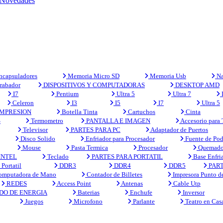
Novedades
capsuladores
Memoria Micro SD
Memoria Usb
Na
rabador
DISPOSITIVOS Y COMPUTADORAS
DESKTOP AMD
I7
Pentium
Ultra 5
Ultra 7
Celeron
I3
I5
I7
Ultra 5
MPRESION
Botella Tinta
Cartuchos
Cinta
S
Termometro
PANTALLA E IMAGEN
Accesorio para
Televisor
PARTES PARA PC
Adaptador de Puertos
Disco Solido
Enfriador para Procesador
Fuente de Pod
Mouse
Pasta Termica
Procesador
Quemado
INTEL
Teclado
PARTES PARA PORTATIL
Base Enfri
Portatil
DDR3
DDR4
DDR5
PART
mputadora de Mano
Contador de Billetes
Impresora Punto d
REDES
Access Point
Antenas
Cable Utp
DO DE ENERGIA
Baterias
Enchufe
Inversor
Juegos
Microfono
Parlante
Teatro en Cas