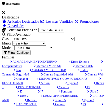
Inventario
Destacados
Artículos Destacados
Los más Vendidos
Promociones
Novedades
Consultar Precios en
Filtro Avanzado
Clase
Marca
Modelo
Filtrar Catálogo
Familias
ALMACENAMIENTO EXTERNO
Disco Externo
Encapsuladores
Memoria Micro SD
Memoria Usb
Nas
CAMARA Y SEGURIDAD
Balun
Camara de Seguridad
Camara Seguridad Wifi
Camara Web
Grabador
DISPOSITIVOS Y COMPUTADORAS
DESKTOP AMD
Athlon
Ryzen 3
Ryzen
5
DESKTOP INTEL
Celeron
I3
I5
I7
Pentium
Ultra 5
Ultra 7
DESKTOP REFURBISHED
LAPTOP
AMD
Ryzen 3
Ryzen 5
Ryzen 7
LAPTOP INTEL
Celeron
I3