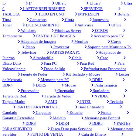
I5
I7
Ultra 5
Ultra 7
Ultra
9
LAPTOP REFURBISHED
SERVIDOR
TABLETA
TODO EN UNO
IMPRESION
Botella
Tinta
Cartuchos
Cinta
Impresora
Toner
LICENCIAMIENTO
Antivirus
Office
Windows
Windows Server
OTROS
Termometro
PANTALLA E IMAGEN
Accesorio para TV
Adaptador de Imagen
Monitor
Curvo
Plano
Proyector
Soporte para Monitor o Tv
Televisor
PARTES PARA PC
Adaptador de
Puertos
Almohadilla
Cable
Case
Disco Duro
Para PC
Para Red
Para
Videovilancia
Disco Solido
Enfriador para Procesador
Fuente de Poder
Kit Teclado y Mouse
Lector
de Memoria
Memoria para PC
DDR3
DDR4
DDR5
Mouse
Pasta Termica
Procesador
Quemador
Sopladora
Tarjeta de Red
Tarjeta de Video
NVIDIA
Tarjeta Madre
AMD
INTEL
Teclado
PARTES PARA PORTATIL
Base Enfriadora
Candado
Cargador
Estuche
Funda
Garantia Extendida
Maletin
Memoria para Portatil
DDR3
DDR4
DDR5
PARTES
PARA SERVIDOR
Disco Duro para Servidor
Memoria para
Servidor
PUNTO DE VENTA
Caja de Dinero