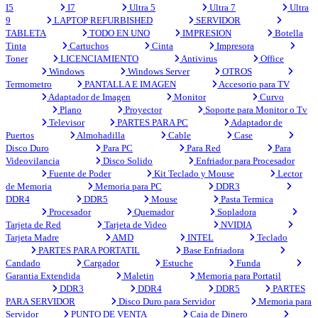
I5
I7
Ultra 5
Ultra 7
Ultra
9
LAPTOP REFURBISHED
SERVIDOR
TABLETA
TODO EN UNO
IMPRESION
Botella
Tinta
Cartuchos
Cinta
Impresora
Toner
LICENCIAMIENTO
Antivirus
Office
Windows
Windows Server
OTROS
Termometro
PANTALLA E IMAGEN
Accesorio para TV
Adaptador de Imagen
Monitor
Curvo
Plano
Proyector
Soporte para Monitor o Tv
Televisor
PARTES PARA PC
Adaptador de
Puertos
Almohadilla
Cable
Case
Disco Duro
Para PC
Para Red
Para
Videovilancia
Disco Solido
Enfriador para Procesador
Fuente de Poder
Kit Teclado y Mouse
Lector
de Memoria
Memoria para PC
DDR3
DDR4
DDR5
Mouse
Pasta Termica
Procesador
Quemador
Sopladora
Tarjeta de Red
Tarjeta de Video
NVIDIA
Tarjeta Madre
AMD
INTEL
Teclado
PARTES PARA PORTATIL
Base Enfriadora
Candado
Cargador
Estuche
Funda
Garantia Extendida
Maletin
Memoria para Portatil
DDR3
DDR4
DDR5
PARTES
PARA SERVIDOR
Disco Duro para Servidor
Memoria para
Servidor
PUNTO DE VENTA
Caja de Dinero