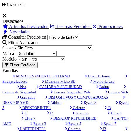
Inventario
Destacados
Artículos Destacados
Los más Vendidos
Promociones
Novedades
Consultar Precios en
Filtro Avanzado
Clase
Marca
Modelo
Filtrar Catálogo
Familias
ALMACENAMIENTO EXTERNO
Disco Externo
Encapsuladores
Memoria Micro SD
Memoria Usb
Nas
CAMARA Y SEGURIDAD
Balun
Camara de Seguridad
Camara Seguridad Wifi
Camara Web
Grabador
DISPOSITIVOS Y COMPUTADORAS
DESKTOP AMD
Athlon
Ryzen 3
Ryzen
5
DESKTOP INTEL
Celeron
I3
I5
I7
Pentium
Ultra 5
Ultra 7
DESKTOP REFURBISHED
LAPTOP
AMD
Ryzen 3
Ryzen 5
Ryzen 7
LAPTOP INTEL
Celeron
I3