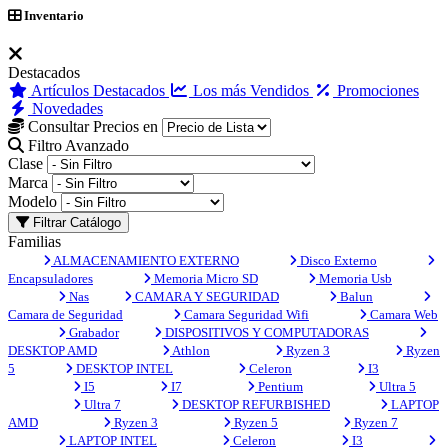
Inventario
Destacados
Artículos Destacados
Los más Vendidos
Promociones
Novedades
Consultar Precios en
Filtro Avanzado
Clase
Marca
Modelo
Filtrar Catálogo
Familias
ALMACENAMIENTO EXTERNO
Disco Externo
Encapsuladores
Memoria Micro SD
Memoria Usb
Nas
CAMARA Y SEGURIDAD
Balun
Camara de Seguridad
Camara Seguridad Wifi
Camara Web
Grabador
DISPOSITIVOS Y COMPUTADORAS
DESKTOP AMD
Athlon
Ryzen 3
Ryzen
5
DESKTOP INTEL
Celeron
I3
I5
I7
Pentium
Ultra 5
Ultra 7
DESKTOP REFURBISHED
LAPTOP
AMD
Ryzen 3
Ryzen 5
Ryzen 7
LAPTOP INTEL
Celeron
I3