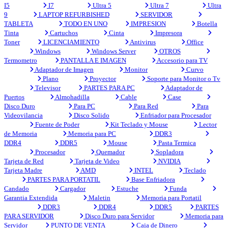
I5
I7
Ultra 5
Ultra 7
Ultra
9
LAPTOP REFURBISHED
SERVIDOR
TABLETA
TODO EN UNO
IMPRESION
Botella
Tinta
Cartuchos
Cinta
Impresora
Toner
LICENCIAMIENTO
Antivirus
Office
Windows
Windows Server
OTROS
Termometro
PANTALLA E IMAGEN
Accesorio para TV
Adaptador de Imagen
Monitor
Curvo
Plano
Proyector
Soporte para Monitor o Tv
Televisor
PARTES PARA PC
Adaptador de
Puertos
Almohadilla
Cable
Case
Disco Duro
Para PC
Para Red
Para
Videovilancia
Disco Solido
Enfriador para Procesador
Fuente de Poder
Kit Teclado y Mouse
Lector
de Memoria
Memoria para PC
DDR3
DDR4
DDR5
Mouse
Pasta Termica
Procesador
Quemador
Sopladora
Tarjeta de Red
Tarjeta de Video
NVIDIA
Tarjeta Madre
AMD
INTEL
Teclado
PARTES PARA PORTATIL
Base Enfriadora
Candado
Cargador
Estuche
Funda
Garantia Extendida
Maletin
Memoria para Portatil
DDR3
DDR4
DDR5
PARTES
PARA SERVIDOR
Disco Duro para Servidor
Memoria para
Servidor
PUNTO DE VENTA
Caja de Dinero