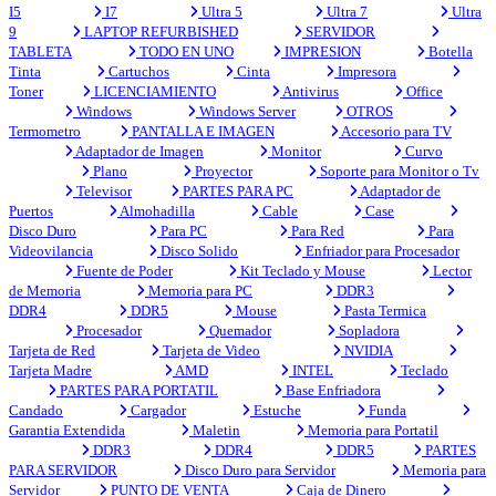
I5
I7
Ultra 5
Ultra 7
Ultra
9
LAPTOP REFURBISHED
SERVIDOR
TABLETA
TODO EN UNO
IMPRESION
Botella
Tinta
Cartuchos
Cinta
Impresora
Toner
LICENCIAMIENTO
Antivirus
Office
Windows
Windows Server
OTROS
Termometro
PANTALLA E IMAGEN
Accesorio para TV
Adaptador de Imagen
Monitor
Curvo
Plano
Proyector
Soporte para Monitor o Tv
Televisor
PARTES PARA PC
Adaptador de
Puertos
Almohadilla
Cable
Case
Disco Duro
Para PC
Para Red
Para
Videovilancia
Disco Solido
Enfriador para Procesador
Fuente de Poder
Kit Teclado y Mouse
Lector
de Memoria
Memoria para PC
DDR3
DDR4
DDR5
Mouse
Pasta Termica
Procesador
Quemador
Sopladora
Tarjeta de Red
Tarjeta de Video
NVIDIA
Tarjeta Madre
AMD
INTEL
Teclado
PARTES PARA PORTATIL
Base Enfriadora
Candado
Cargador
Estuche
Funda
Garantia Extendida
Maletin
Memoria para Portatil
DDR3
DDR4
DDR5
PARTES
PARA SERVIDOR
Disco Duro para Servidor
Memoria para
Servidor
PUNTO DE VENTA
Caja de Dinero