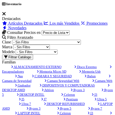
Inventario
Destacados
Artículos Destacados
Los más Vendidos
Promociones
Novedades
Consultar Precios en
Filtro Avanzado
Clase
Marca
Modelo
Filtrar Catálogo
Familias
ALMACENAMIENTO EXTERNO
Disco Externo
Encapsuladores
Memoria Micro SD
Memoria Usb
Nas
CAMARA Y SEGURIDAD
Balun
Camara de Seguridad
Camara Seguridad Wifi
Camara Web
Grabador
DISPOSITIVOS Y COMPUTADORAS
DESKTOP AMD
Athlon
Ryzen 3
Ryzen
5
DESKTOP INTEL
Celeron
I3
I5
I7
Pentium
Ultra 5
Ultra 7
DESKTOP REFURBISHED
LAPTOP
AMD
Ryzen 3
Ryzen 5
Ryzen 7
LAPTOP INTEL
Celeron
I3