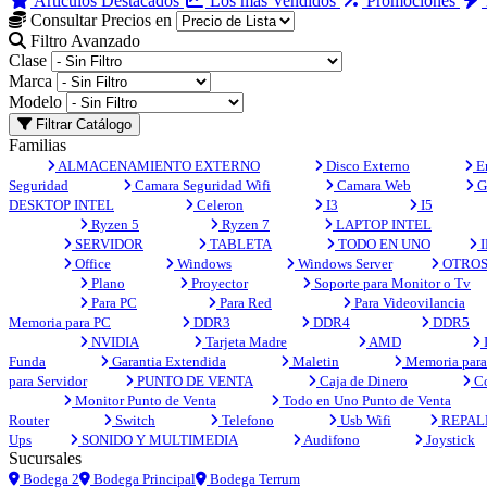
Artículos Destacados
Los más Vendidos
Promociones
Consultar Precios en
Filtro Avanzado
Clase
Marca
Modelo
Filtrar Catálogo
Familias
ALMACENAMIENTO EXTERNO
Disco Externo
En
Seguridad
Camara Seguridad Wifi
Camara Web
G
DESKTOP INTEL
Celeron
I3
I5
Ryzen 5
Ryzen 7
LAPTOP INTEL
SERVIDOR
TABLETA
TODO EN UNO
I
Office
Windows
Windows Server
OTRO
Plano
Proyector
Soporte para Monitor o Tv
Para PC
Para Red
Para Videovilancia
Memoria para PC
DDR3
DDR4
DDR5
NVIDIA
Tarjeta Madre
AMD
Funda
Garantia Extendida
Maletin
Memoria para 
para Servidor
PUNTO DE VENTA
Caja de Dinero
Co
Monitor Punto de Venta
Todo en Uno Punto de Venta
Router
Switch
Telefono
Usb Wifi
REPAL
Ups
SONIDO Y MULTIMEDIA
Audifono
Joystick
Sucursales
Bodega 2
Bodega Principal
Bodega Terrum