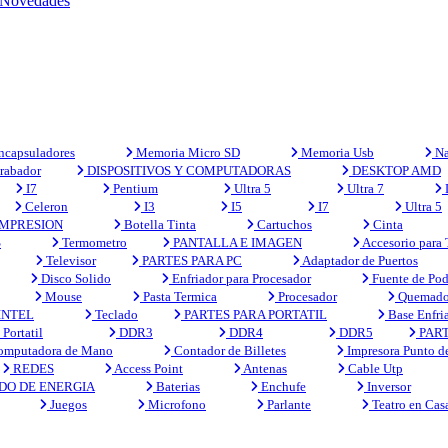
Novedades
capsuladores
Memoria Micro SD
Memoria Usb
Na
rabador
DISPOSITIVOS Y COMPUTADORAS
DESKTOP AMD
I7
Pentium
Ultra 5
Ultra 7
Celeron
I3
I5
I7
Ultra 5
MPRESION
Botella Tinta
Cartuchos
Cinta
S
Termometro
PANTALLA E IMAGEN
Accesorio para
Televisor
PARTES PARA PC
Adaptador de Puertos
Disco Solido
Enfriador para Procesador
Fuente de Pod
Mouse
Pasta Termica
Procesador
Quemado
INTEL
Teclado
PARTES PARA PORTATIL
Base Enfri
Portatil
DDR3
DDR4
DDR5
PART
mputadora de Mano
Contador de Billetes
Impresora Punto d
REDES
Access Point
Antenas
Cable Utp
DO DE ENERGIA
Baterias
Enchufe
Inversor
Juegos
Microfono
Parlante
Teatro en Cas