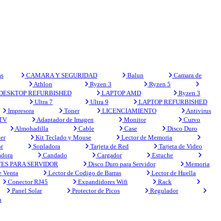
s
CAMARA Y SEGURIDAD
Balun
Camara de
Athlon
Ryzen 3
Ryzen 5
DESKTOP REFURBISHED
LAPTOP AMD
Ryzen 3
Ultra 7
Ultra 9
LAPTOP REFURBISHED
Impresora
Toner
LICENCIAMIENTO
Antivirus
 TV
Adaptador de Imagen
Monitor
Curvo
Almohadilla
Cable
Case
Disco Duro
er
Kit Teclado y Mouse
Lector de Memoria
r
Sopladora
Tarjeta de Red
Tarjeta de Video
adora
Candado
Cargador
Estuche
ES PARA SERVIDOR
Disco Duro para Servidor
Memoria
e Venta
Lector de Codigo de Barras
Lector de Huella
Conector RJ45
Expandidores Wifi
Rack
Panel Solar
Protector de Picos
Regulador
a