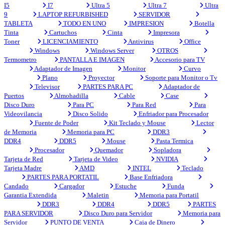
I5
I7
Ultra 5
Ultra 7
Ultra
9
LAPTOP REFURBISHED
SERVIDOR
TABLETA
TODO EN UNO
IMPRESION
Botella
Tinta
Cartuchos
Cinta
Impresora
Toner
LICENCIAMIENTO
Antivirus
Office
Windows
Windows Server
OTROS
Termometro
PANTALLA E IMAGEN
Accesorio para TV
Adaptador de Imagen
Monitor
Curvo
Plano
Proyector
Soporte para Monitor o Tv
Televisor
PARTES PARA PC
Adaptador de
Puertos
Almohadilla
Cable
Case
Disco Duro
Para PC
Para Red
Para
Videovilancia
Disco Solido
Enfriador para Procesador
Fuente de Poder
Kit Teclado y Mouse
Lector
de Memoria
Memoria para PC
DDR3
DDR4
DDR5
Mouse
Pasta Termica
Procesador
Quemador
Sopladora
Tarjeta de Red
Tarjeta de Video
NVIDIA
Tarjeta Madre
AMD
INTEL
Teclado
PARTES PARA PORTATIL
Base Enfriadora
Candado
Cargador
Estuche
Funda
Garantia Extendida
Maletin
Memoria para Portatil
DDR3
DDR4
DDR5
PARTES
PARA SERVIDOR
Disco Duro para Servidor
Memoria para
Servidor
PUNTO DE VENTA
Caja de Dinero