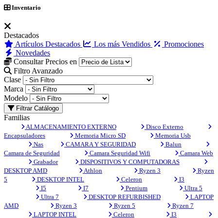
Inventario
Destacados
Artículos Destacados
Los más Vendidos
Promociones
Novedades
Consultar Precios en
Filtro Avanzado
Clase
Marca
Modelo
Filtrar Catálogo
Familias
ALMACENAMIENTO EXTERNO
Disco Externo
Encapsuladores
Memoria Micro SD
Memoria Usb
Nas
CAMARA Y SEGURIDAD
Balun
Camara de Seguridad
Camara Seguridad Wifi
Camara Web
Grabador
DISPOSITIVOS Y COMPUTADORAS
DESKTOP AMD
Athlon
Ryzen 3
Ryzen
5
DESKTOP INTEL
Celeron
I3
I5
I7
Pentium
Ultra 5
Ultra 7
DESKTOP REFURBISHED
LAPTOP
AMD
Ryzen 3
Ryzen 5
Ryzen 7
LAPTOP INTEL
Celeron
I3