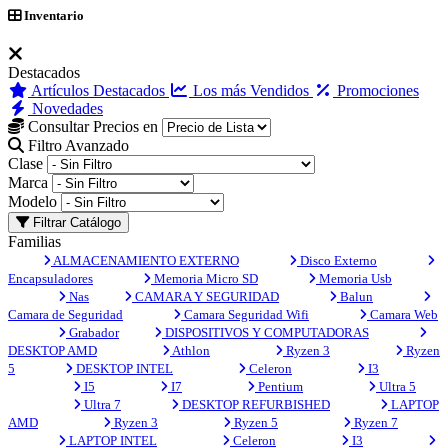
Inventario
Destacados
Artículos Destacados
Los más Vendidos
Promociones
Novedades
Consultar Precios en
Filtro Avanzado
Clase
Marca
Modelo
Filtrar Catálogo
Familias
ALMACENAMIENTO EXTERNO
Disco Externo
Encapsuladores
Memoria Micro SD
Memoria Usb
Nas
CAMARA Y SEGURIDAD
Balun
Camara de Seguridad
Camara Seguridad Wifi
Camara Web
Grabador
DISPOSITIVOS Y COMPUTADORAS
DESKTOP AMD
Athlon
Ryzen 3
Ryzen
5
DESKTOP INTEL
Celeron
I3
I5
I7
Pentium
Ultra 5
Ultra 7
DESKTOP REFURBISHED
LAPTOP
AMD
Ryzen 3
Ryzen 5
Ryzen 7
LAPTOP INTEL
Celeron
I3