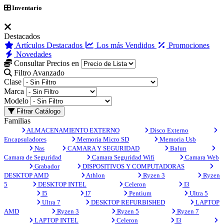
Inventario
Destacados
Artículos Destacados
Los más Vendidos
Promociones
Novedades
Consultar Precios en
Filtro Avanzado
Clase
Marca
Modelo
Filtrar Catálogo
Familias
ALMACENAMIENTO EXTERNO
Disco Externo
Encapsuladores
Memoria Micro SD
Memoria Usb
Nas
CAMARA Y SEGURIDAD
Balun
Camara de Seguridad
Camara Seguridad Wifi
Camara Web
Grabador
DISPOSITIVOS Y COMPUTADORAS
DESKTOP AMD
Athlon
Ryzen 3
Ryzen
5
DESKTOP INTEL
Celeron
I3
I5
I7
Pentium
Ultra 5
Ultra 7
DESKTOP REFURBISHED
LAPTOP
AMD
Ryzen 3
Ryzen 5
Ryzen 7
LAPTOP INTEL
Celeron
I3