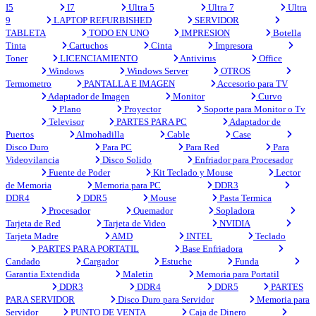
I5
I7
Ultra 5
Ultra 7
Ultra
9
LAPTOP REFURBISHED
SERVIDOR
TABLETA
TODO EN UNO
IMPRESION
Botella
Tinta
Cartuchos
Cinta
Impresora
Toner
LICENCIAMIENTO
Antivirus
Office
Windows
Windows Server
OTROS
Termometro
PANTALLA E IMAGEN
Accesorio para TV
Adaptador de Imagen
Monitor
Curvo
Plano
Proyector
Soporte para Monitor o Tv
Televisor
PARTES PARA PC
Adaptador de
Puertos
Almohadilla
Cable
Case
Disco Duro
Para PC
Para Red
Para
Videovilancia
Disco Solido
Enfriador para Procesador
Fuente de Poder
Kit Teclado y Mouse
Lector
de Memoria
Memoria para PC
DDR3
DDR4
DDR5
Mouse
Pasta Termica
Procesador
Quemador
Sopladora
Tarjeta de Red
Tarjeta de Video
NVIDIA
Tarjeta Madre
AMD
INTEL
Teclado
PARTES PARA PORTATIL
Base Enfriadora
Candado
Cargador
Estuche
Funda
Garantia Extendida
Maletin
Memoria para Portatil
DDR3
DDR4
DDR5
PARTES
PARA SERVIDOR
Disco Duro para Servidor
Memoria para
Servidor
PUNTO DE VENTA
Caja de Dinero