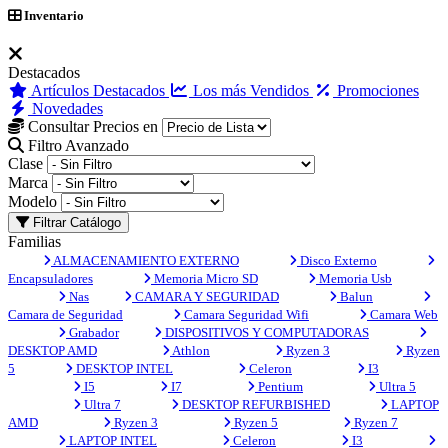
Inventario
Destacados
Artículos Destacados
Los más Vendidos
Promociones
Novedades
Consultar Precios en
Filtro Avanzado
Clase
Marca
Modelo
Filtrar Catálogo
Familias
ALMACENAMIENTO EXTERNO
Disco Externo
Encapsuladores
Memoria Micro SD
Memoria Usb
Nas
CAMARA Y SEGURIDAD
Balun
Camara de Seguridad
Camara Seguridad Wifi
Camara Web
Grabador
DISPOSITIVOS Y COMPUTADORAS
DESKTOP AMD
Athlon
Ryzen 3
Ryzen
5
DESKTOP INTEL
Celeron
I3
I5
I7
Pentium
Ultra 5
Ultra 7
DESKTOP REFURBISHED
LAPTOP
AMD
Ryzen 3
Ryzen 5
Ryzen 7
LAPTOP INTEL
Celeron
I3