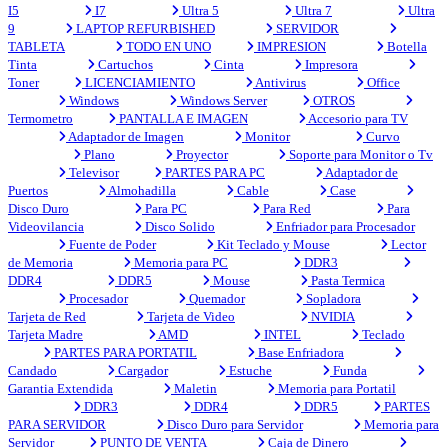
I5
I7
Ultra 5
Ultra 7
Ultra
9
LAPTOP REFURBISHED
SERVIDOR
TABLETA
TODO EN UNO
IMPRESION
Botella
Tinta
Cartuchos
Cinta
Impresora
Toner
LICENCIAMIENTO
Antivirus
Office
Windows
Windows Server
OTROS
Termometro
PANTALLA E IMAGEN
Accesorio para TV
Adaptador de Imagen
Monitor
Curvo
Plano
Proyector
Soporte para Monitor o Tv
Televisor
PARTES PARA PC
Adaptador de
Puertos
Almohadilla
Cable
Case
Disco Duro
Para PC
Para Red
Para
Videovilancia
Disco Solido
Enfriador para Procesador
Fuente de Poder
Kit Teclado y Mouse
Lector
de Memoria
Memoria para PC
DDR3
DDR4
DDR5
Mouse
Pasta Termica
Procesador
Quemador
Sopladora
Tarjeta de Red
Tarjeta de Video
NVIDIA
Tarjeta Madre
AMD
INTEL
Teclado
PARTES PARA PORTATIL
Base Enfriadora
Candado
Cargador
Estuche
Funda
Garantia Extendida
Maletin
Memoria para Portatil
DDR3
DDR4
DDR5
PARTES
PARA SERVIDOR
Disco Duro para Servidor
Memoria para
Servidor
PUNTO DE VENTA
Caja de Dinero