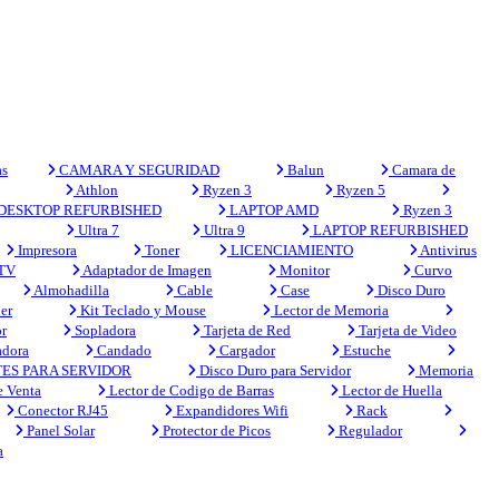
s
CAMARA Y SEGURIDAD
Balun
Camara de
Athlon
Ryzen 3
Ryzen 5
DESKTOP REFURBISHED
LAPTOP AMD
Ryzen 3
Ultra 7
Ultra 9
LAPTOP REFURBISHED
Impresora
Toner
LICENCIAMIENTO
Antivirus
 TV
Adaptador de Imagen
Monitor
Curvo
Almohadilla
Cable
Case
Disco Duro
er
Kit Teclado y Mouse
Lector de Memoria
r
Sopladora
Tarjeta de Red
Tarjeta de Video
adora
Candado
Cargador
Estuche
ES PARA SERVIDOR
Disco Duro para Servidor
Memoria
e Venta
Lector de Codigo de Barras
Lector de Huella
Conector RJ45
Expandidores Wifi
Rack
Panel Solar
Protector de Picos
Regulador
a