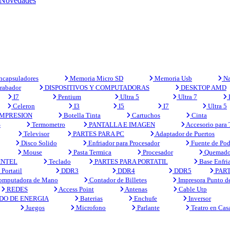
Novedades
capsuladores
Memoria Micro SD
Memoria Usb
Na
rabador
DISPOSITIVOS Y COMPUTADORAS
DESKTOP AMD
I7
Pentium
Ultra 5
Ultra 7
Celeron
I3
I5
I7
Ultra 5
MPRESION
Botella Tinta
Cartuchos
Cinta
S
Termometro
PANTALLA E IMAGEN
Accesorio para
Televisor
PARTES PARA PC
Adaptador de Puertos
Disco Solido
Enfriador para Procesador
Fuente de Pod
Mouse
Pasta Termica
Procesador
Quemado
INTEL
Teclado
PARTES PARA PORTATIL
Base Enfri
Portatil
DDR3
DDR4
DDR5
PART
mputadora de Mano
Contador de Billetes
Impresora Punto d
REDES
Access Point
Antenas
Cable Utp
DO DE ENERGIA
Baterias
Enchufe
Inversor
Juegos
Microfono
Parlante
Teatro en Cas