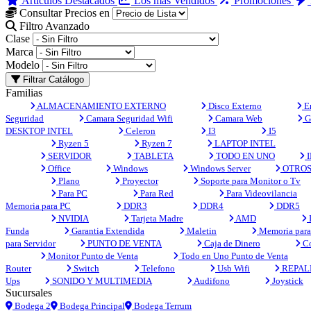
Artículos Destacados
Los más Vendidos
Promociones
Consultar Precios en
Filtro Avanzado
Clase
Marca
Modelo
Filtrar Catálogo
Familias
ALMACENAMIENTO EXTERNO
Disco Externo
En
Seguridad
Camara Seguridad Wifi
Camara Web
G
DESKTOP INTEL
Celeron
I3
I5
Ryzen 5
Ryzen 7
LAPTOP INTEL
SERVIDOR
TABLETA
TODO EN UNO
I
Office
Windows
Windows Server
OTRO
Plano
Proyector
Soporte para Monitor o Tv
Para PC
Para Red
Para Videovilancia
Memoria para PC
DDR3
DDR4
DDR5
NVIDIA
Tarjeta Madre
AMD
Funda
Garantia Extendida
Maletin
Memoria para 
para Servidor
PUNTO DE VENTA
Caja de Dinero
Co
Monitor Punto de Venta
Todo en Uno Punto de Venta
Router
Switch
Telefono
Usb Wifi
REPAL
Ups
SONIDO Y MULTIMEDIA
Audifono
Joystick
Sucursales
Bodega 2
Bodega Principal
Bodega Terrum