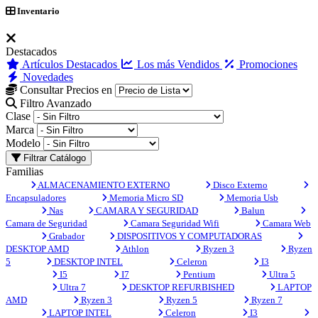
Inventario
Destacados
Artículos Destacados
Los más Vendidos
Promociones
Novedades
Consultar Precios en
Filtro Avanzado
Clase
Marca
Modelo
Filtrar Catálogo
Familias
ALMACENAMIENTO EXTERNO
Disco Externo
Encapsuladores
Memoria Micro SD
Memoria Usb
Nas
CAMARA Y SEGURIDAD
Balun
Camara de Seguridad
Camara Seguridad Wifi
Camara Web
Grabador
DISPOSITIVOS Y COMPUTADORAS
DESKTOP AMD
Athlon
Ryzen 3
Ryzen
5
DESKTOP INTEL
Celeron
I3
I5
I7
Pentium
Ultra 5
Ultra 7
DESKTOP REFURBISHED
LAPTOP
AMD
Ryzen 3
Ryzen 5
Ryzen 7
LAPTOP INTEL
Celeron
I3