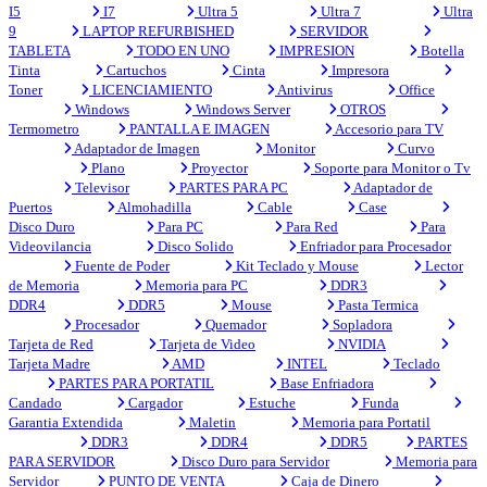
I5
I7
Ultra 5
Ultra 7
Ultra
9
LAPTOP REFURBISHED
SERVIDOR
TABLETA
TODO EN UNO
IMPRESION
Botella
Tinta
Cartuchos
Cinta
Impresora
Toner
LICENCIAMIENTO
Antivirus
Office
Windows
Windows Server
OTROS
Termometro
PANTALLA E IMAGEN
Accesorio para TV
Adaptador de Imagen
Monitor
Curvo
Plano
Proyector
Soporte para Monitor o Tv
Televisor
PARTES PARA PC
Adaptador de
Puertos
Almohadilla
Cable
Case
Disco Duro
Para PC
Para Red
Para
Videovilancia
Disco Solido
Enfriador para Procesador
Fuente de Poder
Kit Teclado y Mouse
Lector
de Memoria
Memoria para PC
DDR3
DDR4
DDR5
Mouse
Pasta Termica
Procesador
Quemador
Sopladora
Tarjeta de Red
Tarjeta de Video
NVIDIA
Tarjeta Madre
AMD
INTEL
Teclado
PARTES PARA PORTATIL
Base Enfriadora
Candado
Cargador
Estuche
Funda
Garantia Extendida
Maletin
Memoria para Portatil
DDR3
DDR4
DDR5
PARTES
PARA SERVIDOR
Disco Duro para Servidor
Memoria para
Servidor
PUNTO DE VENTA
Caja de Dinero