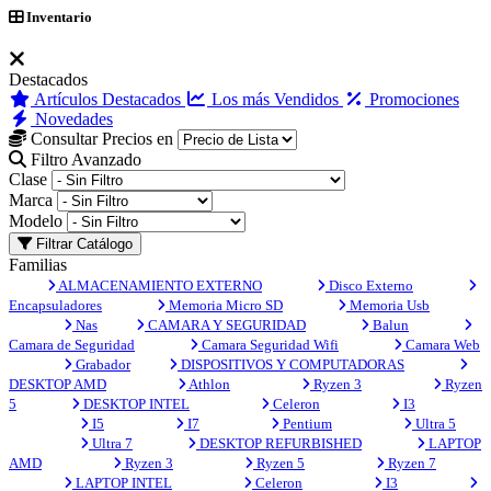
Inventario
Destacados
Artículos Destacados
Los más Vendidos
Promociones
Novedades
Consultar Precios en
Filtro Avanzado
Clase
Marca
Modelo
Filtrar Catálogo
Familias
ALMACENAMIENTO EXTERNO
Disco Externo
Encapsuladores
Memoria Micro SD
Memoria Usb
Nas
CAMARA Y SEGURIDAD
Balun
Camara de Seguridad
Camara Seguridad Wifi
Camara Web
Grabador
DISPOSITIVOS Y COMPUTADORAS
DESKTOP AMD
Athlon
Ryzen 3
Ryzen
5
DESKTOP INTEL
Celeron
I3
I5
I7
Pentium
Ultra 5
Ultra 7
DESKTOP REFURBISHED
LAPTOP
AMD
Ryzen 3
Ryzen 5
Ryzen 7
LAPTOP INTEL
Celeron
I3