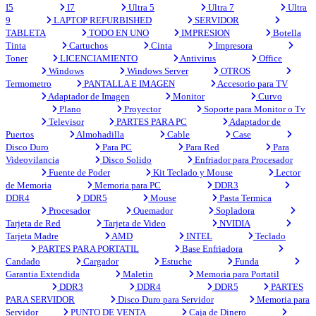
I5
I7
Ultra 5
Ultra 7
Ultra
9
LAPTOP REFURBISHED
SERVIDOR
TABLETA
TODO EN UNO
IMPRESION
Botella
Tinta
Cartuchos
Cinta
Impresora
Toner
LICENCIAMIENTO
Antivirus
Office
Windows
Windows Server
OTROS
Termometro
PANTALLA E IMAGEN
Accesorio para TV
Adaptador de Imagen
Monitor
Curvo
Plano
Proyector
Soporte para Monitor o Tv
Televisor
PARTES PARA PC
Adaptador de
Puertos
Almohadilla
Cable
Case
Disco Duro
Para PC
Para Red
Para
Videovilancia
Disco Solido
Enfriador para Procesador
Fuente de Poder
Kit Teclado y Mouse
Lector
de Memoria
Memoria para PC
DDR3
DDR4
DDR5
Mouse
Pasta Termica
Procesador
Quemador
Sopladora
Tarjeta de Red
Tarjeta de Video
NVIDIA
Tarjeta Madre
AMD
INTEL
Teclado
PARTES PARA PORTATIL
Base Enfriadora
Candado
Cargador
Estuche
Funda
Garantia Extendida
Maletin
Memoria para Portatil
DDR3
DDR4
DDR5
PARTES
PARA SERVIDOR
Disco Duro para Servidor
Memoria para
Servidor
PUNTO DE VENTA
Caja de Dinero