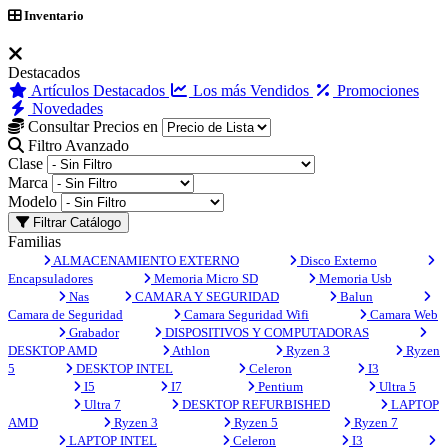
Inventario
Destacados
Artículos Destacados
Los más Vendidos
Promociones
Novedades
Consultar Precios en
Filtro Avanzado
Clase
Marca
Modelo
Filtrar Catálogo
Familias
ALMACENAMIENTO EXTERNO
Disco Externo
Encapsuladores
Memoria Micro SD
Memoria Usb
Nas
CAMARA Y SEGURIDAD
Balun
Camara de Seguridad
Camara Seguridad Wifi
Camara Web
Grabador
DISPOSITIVOS Y COMPUTADORAS
DESKTOP AMD
Athlon
Ryzen 3
Ryzen
5
DESKTOP INTEL
Celeron
I3
I5
I7
Pentium
Ultra 5
Ultra 7
DESKTOP REFURBISHED
LAPTOP
AMD
Ryzen 3
Ryzen 5
Ryzen 7
LAPTOP INTEL
Celeron
I3