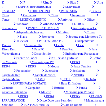
I5
I7
Ultra 5
Ultra 7
Ultra
9
LAPTOP REFURBISHED
SERVIDOR
TABLETA
TODO EN UNO
IMPRESION
Botella
Tinta
Cartuchos
Cinta
Impresora
Toner
LICENCIAMIENTO
Antivirus
Office
Windows
Windows Server
OTROS
Termometro
PANTALLA E IMAGEN
Accesorio para TV
Adaptador de Imagen
Monitor
Curvo
Plano
Proyector
Soporte para Monitor o Tv
Televisor
PARTES PARA PC
Adaptador de
Puertos
Almohadilla
Cable
Case
Disco Duro
Para PC
Para Red
Para
Videovilancia
Disco Solido
Enfriador para Procesador
Fuente de Poder
Kit Teclado y Mouse
Lector
de Memoria
Memoria para PC
DDR3
DDR4
DDR5
Mouse
Pasta Termica
Procesador
Quemador
Sopladora
Tarjeta de Red
Tarjeta de Video
NVIDIA
Tarjeta Madre
AMD
INTEL
Teclado
PARTES PARA PORTATIL
Base Enfriadora
Candado
Cargador
Estuche
Funda
Garantia Extendida
Maletin
Memoria para Portatil
DDR3
DDR4
DDR5
PARTES
PARA SERVIDOR
Disco Duro para Servidor
Memoria para
Servidor
PUNTO DE VENTA
Caja de Dinero