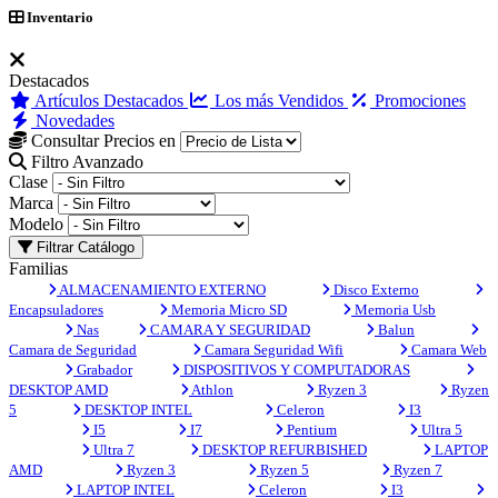
Inventario
Destacados
Artículos Destacados
Los más Vendidos
Promociones
Novedades
Consultar Precios en
Filtro Avanzado
Clase
Marca
Modelo
Filtrar Catálogo
Familias
ALMACENAMIENTO EXTERNO
Disco Externo
Encapsuladores
Memoria Micro SD
Memoria Usb
Nas
CAMARA Y SEGURIDAD
Balun
Camara de Seguridad
Camara Seguridad Wifi
Camara Web
Grabador
DISPOSITIVOS Y COMPUTADORAS
DESKTOP AMD
Athlon
Ryzen 3
Ryzen
5
DESKTOP INTEL
Celeron
I3
I5
I7
Pentium
Ultra 5
Ultra 7
DESKTOP REFURBISHED
LAPTOP
AMD
Ryzen 3
Ryzen 5
Ryzen 7
LAPTOP INTEL
Celeron
I3