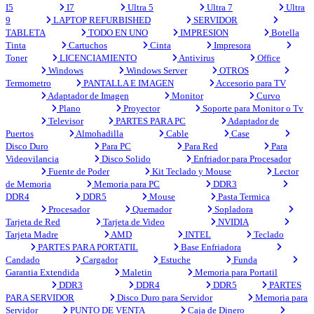
I5
I7
Ultra 5
Ultra 7
Ultra
9
LAPTOP REFURBISHED
SERVIDOR
TABLETA
TODO EN UNO
IMPRESION
Botella
Tinta
Cartuchos
Cinta
Impresora
Toner
LICENCIAMIENTO
Antivirus
Office
Windows
Windows Server
OTROS
Termometro
PANTALLA E IMAGEN
Accesorio para TV
Adaptador de Imagen
Monitor
Curvo
Plano
Proyector
Soporte para Monitor o Tv
Televisor
PARTES PARA PC
Adaptador de
Puertos
Almohadilla
Cable
Case
Disco Duro
Para PC
Para Red
Para
Videovilancia
Disco Solido
Enfriador para Procesador
Fuente de Poder
Kit Teclado y Mouse
Lector
de Memoria
Memoria para PC
DDR3
DDR4
DDR5
Mouse
Pasta Termica
Procesador
Quemador
Sopladora
Tarjeta de Red
Tarjeta de Video
NVIDIA
Tarjeta Madre
AMD
INTEL
Teclado
PARTES PARA PORTATIL
Base Enfriadora
Candado
Cargador
Estuche
Funda
Garantia Extendida
Maletin
Memoria para Portatil
DDR3
DDR4
DDR5
PARTES
PARA SERVIDOR
Disco Duro para Servidor
Memoria para
Servidor
PUNTO DE VENTA
Caja de Dinero