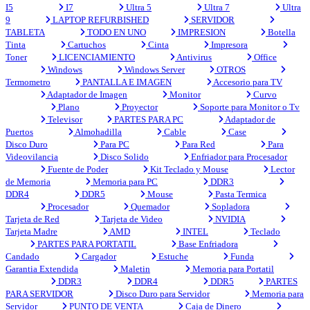
I5
I7
Ultra 5
Ultra 7
Ultra
9
LAPTOP REFURBISHED
SERVIDOR
TABLETA
TODO EN UNO
IMPRESION
Botella
Tinta
Cartuchos
Cinta
Impresora
Toner
LICENCIAMIENTO
Antivirus
Office
Windows
Windows Server
OTROS
Termometro
PANTALLA E IMAGEN
Accesorio para TV
Adaptador de Imagen
Monitor
Curvo
Plano
Proyector
Soporte para Monitor o Tv
Televisor
PARTES PARA PC
Adaptador de
Puertos
Almohadilla
Cable
Case
Disco Duro
Para PC
Para Red
Para
Videovilancia
Disco Solido
Enfriador para Procesador
Fuente de Poder
Kit Teclado y Mouse
Lector
de Memoria
Memoria para PC
DDR3
DDR4
DDR5
Mouse
Pasta Termica
Procesador
Quemador
Sopladora
Tarjeta de Red
Tarjeta de Video
NVIDIA
Tarjeta Madre
AMD
INTEL
Teclado
PARTES PARA PORTATIL
Base Enfriadora
Candado
Cargador
Estuche
Funda
Garantia Extendida
Maletin
Memoria para Portatil
DDR3
DDR4
DDR5
PARTES
PARA SERVIDOR
Disco Duro para Servidor
Memoria para
Servidor
PUNTO DE VENTA
Caja de Dinero