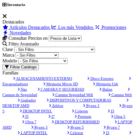
Inventario
Destacados
Artículos Destacados
Los más Vendidos
Promociones
Novedades
Consultar Precios en
Filtro Avanzado
Clase
Marca
Modelo
Filtrar Catálogo
Familias
ALMACENAMIENTO EXTERNO
Disco Externo
Encapsuladores
Memoria Micro SD
Memoria Usb
Nas
CAMARA Y SEGURIDAD
Balun
Camara de Seguridad
Camara Seguridad Wifi
Camara Web
Grabador
DISPOSITIVOS Y COMPUTADORAS
DESKTOP AMD
Athlon
Ryzen 3
Ryzen
5
DESKTOP INTEL
Celeron
I3
I5
I7
Pentium
Ultra 5
Ultra 7
DESKTOP REFURBISHED
LAPTOP
AMD
Ryzen 3
Ryzen 5
Ryzen 7
LAPTOP INTEL
Celeron
I3