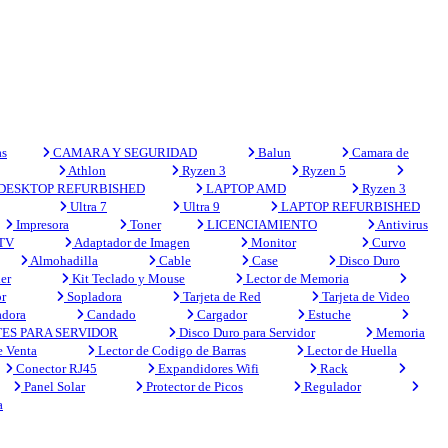
s
CAMARA Y SEGURIDAD
Balun
Camara de
Athlon
Ryzen 3
Ryzen 5
DESKTOP REFURBISHED
LAPTOP AMD
Ryzen 3
Ultra 7
Ultra 9
LAPTOP REFURBISHED
Impresora
Toner
LICENCIAMIENTO
Antivirus
 TV
Adaptador de Imagen
Monitor
Curvo
Almohadilla
Cable
Case
Disco Duro
er
Kit Teclado y Mouse
Lector de Memoria
r
Sopladora
Tarjeta de Red
Tarjeta de Video
adora
Candado
Cargador
Estuche
ES PARA SERVIDOR
Disco Duro para Servidor
Memoria
e Venta
Lector de Codigo de Barras
Lector de Huella
Conector RJ45
Expandidores Wifi
Rack
Panel Solar
Protector de Picos
Regulador
a