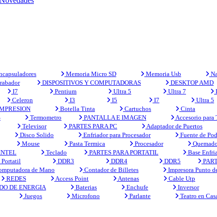
Novedades
capsuladores
Memoria Micro SD
Memoria Usb
Na
rabador
DISPOSITIVOS Y COMPUTADORAS
DESKTOP AMD
I7
Pentium
Ultra 5
Ultra 7
Celeron
I3
I5
I7
Ultra 5
MPRESION
Botella Tinta
Cartuchos
Cinta
S
Termometro
PANTALLA E IMAGEN
Accesorio para
Televisor
PARTES PARA PC
Adaptador de Puertos
Disco Solido
Enfriador para Procesador
Fuente de Pod
Mouse
Pasta Termica
Procesador
Quemado
INTEL
Teclado
PARTES PARA PORTATIL
Base Enfri
Portatil
DDR3
DDR4
DDR5
PART
mputadora de Mano
Contador de Billetes
Impresora Punto d
REDES
Access Point
Antenas
Cable Utp
DO DE ENERGIA
Baterias
Enchufe
Inversor
Juegos
Microfono
Parlante
Teatro en Cas