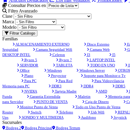
Artículos Destacados
Los más Vendidos
Promociones
Consultar Precios en
Filtro Avanzado
Clase
Marca
Modelo
Filtrar Catálogo
Familias
ALMACENAMIENTO EXTERNO
Disco Externo
En
Seguridad
Camara Seguridad Wifi
Camara Web
G
DESKTOP INTEL
Celeron
I3
I5
Ryzen 5
Ryzen 7
LAPTOP INTEL
SERVIDOR
TABLETA
TODO EN UNO
I
Office
Windows
Windows Server
OTRO
Plano
Proyector
Soporte para Monitor o Tv
Para PC
Para Red
Para Videovilancia
Memoria para PC
DDR3
DDR4
DDR5
NVIDIA
Tarjeta Madre
AMD
Funda
Garantia Extendida
Maletin
Memoria para 
para Servidor
PUNTO DE VENTA
Caja de Dinero
Co
Monitor Punto de Venta
Todo en Uno Punto de Venta
Router
Switch
Telefono
Usb Wifi
REPAL
Ups
SONIDO Y MULTIMEDIA
Audifono
Joystick
Sucursales
Bodega 2
Bodega Principal
Bodega Terrum