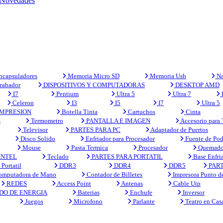
Novedades
capsuladores
Memoria Micro SD
Memoria Usb
Na
rabador
DISPOSITIVOS Y COMPUTADORAS
DESKTOP AMD
I7
Pentium
Ultra 5
Ultra 7
Celeron
I3
I5
I7
Ultra 5
MPRESION
Botella Tinta
Cartuchos
Cinta
S
Termometro
PANTALLA E IMAGEN
Accesorio para
Televisor
PARTES PARA PC
Adaptador de Puertos
Disco Solido
Enfriador para Procesador
Fuente de Pod
Mouse
Pasta Termica
Procesador
Quemado
INTEL
Teclado
PARTES PARA PORTATIL
Base Enfri
Portatil
DDR3
DDR4
DDR5
PART
mputadora de Mano
Contador de Billetes
Impresora Punto d
REDES
Access Point
Antenas
Cable Utp
DO DE ENERGIA
Baterias
Enchufe
Inversor
Juegos
Microfono
Parlante
Teatro en Cas