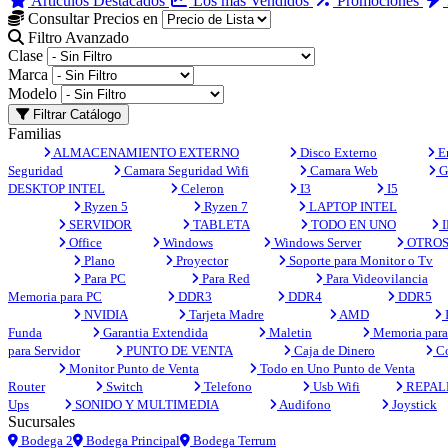
Artículos Destacados
Los más Vendidos
Promociones
Consultar Precios en
Filtro Avanzado
Clase
Marca
Modelo
Filtrar Catálogo
Familias
ALMACENAMIENTO EXTERNO
Disco Externo
En
Seguridad
Camara Seguridad Wifi
Camara Web
G
DESKTOP INTEL
Celeron
I3
I5
Ryzen 5
Ryzen 7
LAPTOP INTEL
SERVIDOR
TABLETA
TODO EN UNO
I
Office
Windows
Windows Server
OTRO
Plano
Proyector
Soporte para Monitor o Tv
Para PC
Para Red
Para Videovilancia
Memoria para PC
DDR3
DDR4
DDR5
NVIDIA
Tarjeta Madre
AMD
Funda
Garantia Extendida
Maletin
Memoria para 
para Servidor
PUNTO DE VENTA
Caja de Dinero
Co
Monitor Punto de Venta
Todo en Uno Punto de Venta
Router
Switch
Telefono
Usb Wifi
REPAL
Ups
SONIDO Y MULTIMEDIA
Audifono
Joystick
Sucursales
Bodega 2
Bodega Principal
Bodega Terrum