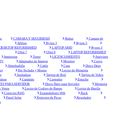
s
CAMARA Y SEGURIDAD
Balun
Camara de
Athlon
Ryzen 3
Ryzen 5
DESKTOP REFURBISHED
LAPTOP AMD
Ryzen 3
Ultra 7
Ultra 9
LAPTOP REFURBISHED
Impresora
Toner
LICENCIAMIENTO
Antivirus
 TV
Adaptador de Imagen
Monitor
Curvo
Almohadilla
Cable
Case
Disco Duro
er
Kit Teclado y Mouse
Lector de Memoria
r
Sopladora
Tarjeta de Red
Tarjeta de Video
adora
Candado
Cargador
Estuche
ES PARA SERVIDOR
Disco Duro para Servidor
Memoria
e Venta
Lector de Codigo de Barras
Lector de Huella
Conector RJ45
Expandidores Wifi
Rack
Panel Solar
Protector de Picos
Regulador
a