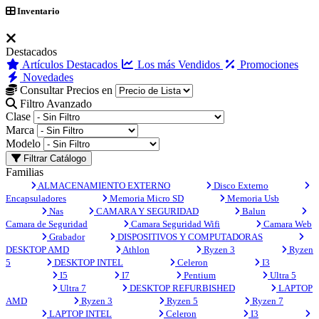
Inventario
Destacados
Artículos Destacados
Los más Vendidos
Promociones
Novedades
Consultar Precios en
Filtro Avanzado
Clase
Marca
Modelo
Filtrar Catálogo
Familias
ALMACENAMIENTO EXTERNO
Disco Externo
Encapsuladores
Memoria Micro SD
Memoria Usb
Nas
CAMARA Y SEGURIDAD
Balun
Camara de Seguridad
Camara Seguridad Wifi
Camara Web
Grabador
DISPOSITIVOS Y COMPUTADORAS
DESKTOP AMD
Athlon
Ryzen 3
Ryzen
5
DESKTOP INTEL
Celeron
I3
I5
I7
Pentium
Ultra 5
Ultra 7
DESKTOP REFURBISHED
LAPTOP
AMD
Ryzen 3
Ryzen 5
Ryzen 7
LAPTOP INTEL
Celeron
I3