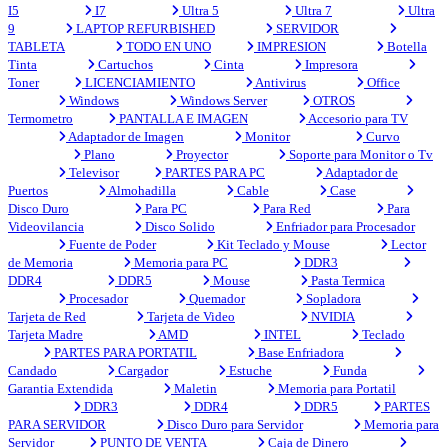
I5
I7
Ultra 5
Ultra 7
Ultra
9
LAPTOP REFURBISHED
SERVIDOR
TABLETA
TODO EN UNO
IMPRESION
Botella
Tinta
Cartuchos
Cinta
Impresora
Toner
LICENCIAMIENTO
Antivirus
Office
Windows
Windows Server
OTROS
Termometro
PANTALLA E IMAGEN
Accesorio para TV
Adaptador de Imagen
Monitor
Curvo
Plano
Proyector
Soporte para Monitor o Tv
Televisor
PARTES PARA PC
Adaptador de
Puertos
Almohadilla
Cable
Case
Disco Duro
Para PC
Para Red
Para
Videovilancia
Disco Solido
Enfriador para Procesador
Fuente de Poder
Kit Teclado y Mouse
Lector
de Memoria
Memoria para PC
DDR3
DDR4
DDR5
Mouse
Pasta Termica
Procesador
Quemador
Sopladora
Tarjeta de Red
Tarjeta de Video
NVIDIA
Tarjeta Madre
AMD
INTEL
Teclado
PARTES PARA PORTATIL
Base Enfriadora
Candado
Cargador
Estuche
Funda
Garantia Extendida
Maletin
Memoria para Portatil
DDR3
DDR4
DDR5
PARTES
PARA SERVIDOR
Disco Duro para Servidor
Memoria para
Servidor
PUNTO DE VENTA
Caja de Dinero