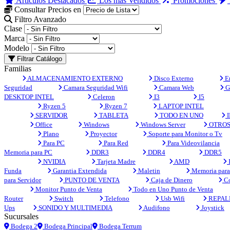
Artículos Destacados
Los más Vendidos
Promociones
Consultar Precios en
Filtro Avanzado
Clase
Marca
Modelo
Filtrar Catálogo
Familias
ALMACENAMIENTO EXTERNO
Disco Externo
En
Seguridad
Camara Seguridad Wifi
Camara Web
G
DESKTOP INTEL
Celeron
I3
I5
Ryzen 5
Ryzen 7
LAPTOP INTEL
SERVIDOR
TABLETA
TODO EN UNO
I
Office
Windows
Windows Server
OTRO
Plano
Proyector
Soporte para Monitor o Tv
Para PC
Para Red
Para Videovilancia
Memoria para PC
DDR3
DDR4
DDR5
NVIDIA
Tarjeta Madre
AMD
Funda
Garantia Extendida
Maletin
Memoria para 
para Servidor
PUNTO DE VENTA
Caja de Dinero
Co
Monitor Punto de Venta
Todo en Uno Punto de Venta
Router
Switch
Telefono
Usb Wifi
REPAL
Ups
SONIDO Y MULTIMEDIA
Audifono
Joystick
Sucursales
Bodega 2
Bodega Principal
Bodega Terrum