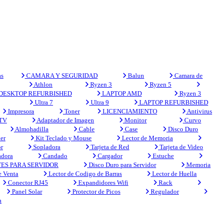
s
CAMARA Y SEGURIDAD
Balun
Camara de
Athlon
Ryzen 3
Ryzen 5
DESKTOP REFURBISHED
LAPTOP AMD
Ryzen 3
Ultra 7
Ultra 9
LAPTOP REFURBISHED
Impresora
Toner
LICENCIAMIENTO
Antivirus
 TV
Adaptador de Imagen
Monitor
Curvo
Almohadilla
Cable
Case
Disco Duro
er
Kit Teclado y Mouse
Lector de Memoria
r
Sopladora
Tarjeta de Red
Tarjeta de Video
adora
Candado
Cargador
Estuche
ES PARA SERVIDOR
Disco Duro para Servidor
Memoria
e Venta
Lector de Codigo de Barras
Lector de Huella
Conector RJ45
Expandidores Wifi
Rack
Panel Solar
Protector de Picos
Regulador
a