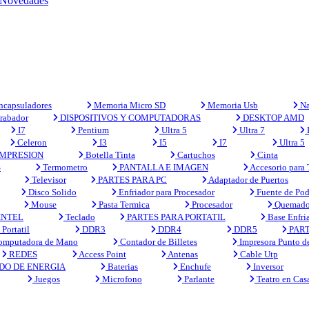
Novedades
capsuladores
Memoria Micro SD
Memoria Usb
Na
rabador
DISPOSITIVOS Y COMPUTADORAS
DESKTOP AMD
I7
Pentium
Ultra 5
Ultra 7
Celeron
I3
I5
I7
Ultra 5
MPRESION
Botella Tinta
Cartuchos
Cinta
S
Termometro
PANTALLA E IMAGEN
Accesorio para
Televisor
PARTES PARA PC
Adaptador de Puertos
Disco Solido
Enfriador para Procesador
Fuente de Pod
Mouse
Pasta Termica
Procesador
Quemado
INTEL
Teclado
PARTES PARA PORTATIL
Base Enfri
Portatil
DDR3
DDR4
DDR5
PART
mputadora de Mano
Contador de Billetes
Impresora Punto d
REDES
Access Point
Antenas
Cable Utp
DO DE ENERGIA
Baterias
Enchufe
Inversor
Juegos
Microfono
Parlante
Teatro en Cas