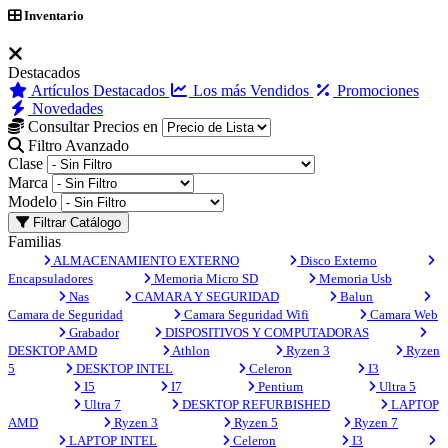
Inventario
Destacados
Artículos Destacados
Los más Vendidos
Promociones
Novedades
Consultar Precios en
Filtro Avanzado
Clase
Marca
Modelo
Filtrar Catálogo
Familias
ALMACENAMIENTO EXTERNO
Disco Externo
Encapsuladores
Memoria Micro SD
Memoria Usb
Nas
CAMARA Y SEGURIDAD
Balun
Camara de Seguridad
Camara Seguridad Wifi
Camara Web
Grabador
DISPOSITIVOS Y COMPUTADORAS
DESKTOP AMD
Athlon
Ryzen 3
Ryzen
5
DESKTOP INTEL
Celeron
I3
I5
I7
Pentium
Ultra 5
Ultra 7
DESKTOP REFURBISHED
LAPTOP
AMD
Ryzen 3
Ryzen 5
Ryzen 7
LAPTOP INTEL
Celeron
I3