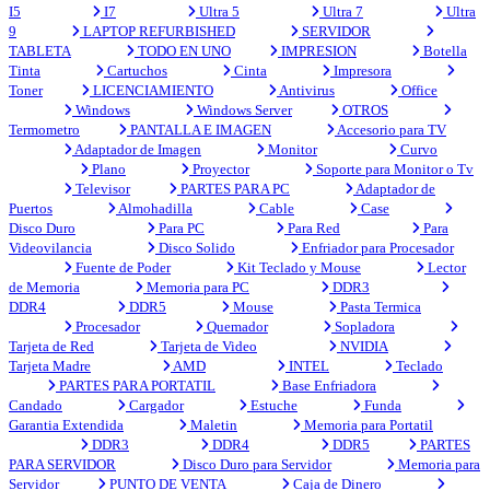
I5
I7
Ultra 5
Ultra 7
Ultra
9
LAPTOP REFURBISHED
SERVIDOR
TABLETA
TODO EN UNO
IMPRESION
Botella
Tinta
Cartuchos
Cinta
Impresora
Toner
LICENCIAMIENTO
Antivirus
Office
Windows
Windows Server
OTROS
Termometro
PANTALLA E IMAGEN
Accesorio para TV
Adaptador de Imagen
Monitor
Curvo
Plano
Proyector
Soporte para Monitor o Tv
Televisor
PARTES PARA PC
Adaptador de
Puertos
Almohadilla
Cable
Case
Disco Duro
Para PC
Para Red
Para
Videovilancia
Disco Solido
Enfriador para Procesador
Fuente de Poder
Kit Teclado y Mouse
Lector
de Memoria
Memoria para PC
DDR3
DDR4
DDR5
Mouse
Pasta Termica
Procesador
Quemador
Sopladora
Tarjeta de Red
Tarjeta de Video
NVIDIA
Tarjeta Madre
AMD
INTEL
Teclado
PARTES PARA PORTATIL
Base Enfriadora
Candado
Cargador
Estuche
Funda
Garantia Extendida
Maletin
Memoria para Portatil
DDR3
DDR4
DDR5
PARTES
PARA SERVIDOR
Disco Duro para Servidor
Memoria para
Servidor
PUNTO DE VENTA
Caja de Dinero