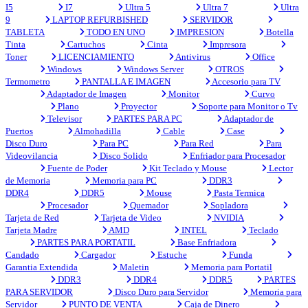
I5
I7
Ultra 5
Ultra 7
Ultra
9
LAPTOP REFURBISHED
SERVIDOR
TABLETA
TODO EN UNO
IMPRESION
Botella
Tinta
Cartuchos
Cinta
Impresora
Toner
LICENCIAMIENTO
Antivirus
Office
Windows
Windows Server
OTROS
Termometro
PANTALLA E IMAGEN
Accesorio para TV
Adaptador de Imagen
Monitor
Curvo
Plano
Proyector
Soporte para Monitor o Tv
Televisor
PARTES PARA PC
Adaptador de
Puertos
Almohadilla
Cable
Case
Disco Duro
Para PC
Para Red
Para
Videovilancia
Disco Solido
Enfriador para Procesador
Fuente de Poder
Kit Teclado y Mouse
Lector
de Memoria
Memoria para PC
DDR3
DDR4
DDR5
Mouse
Pasta Termica
Procesador
Quemador
Sopladora
Tarjeta de Red
Tarjeta de Video
NVIDIA
Tarjeta Madre
AMD
INTEL
Teclado
PARTES PARA PORTATIL
Base Enfriadora
Candado
Cargador
Estuche
Funda
Garantia Extendida
Maletin
Memoria para Portatil
DDR3
DDR4
DDR5
PARTES
PARA SERVIDOR
Disco Duro para Servidor
Memoria para
Servidor
PUNTO DE VENTA
Caja de Dinero