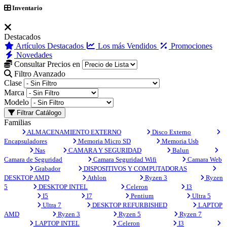
Inventario
Destacados
Artículos Destacados
Los más Vendidos
Promociones
Novedades
Consultar Precios en
Filtro Avanzado
Clase
Marca
Modelo
Filtrar Catálogo
Familias
ALMACENAMIENTO EXTERNO
Disco Externo
Encapsuladores
Memoria Micro SD
Memoria Usb
Nas
CAMARA Y SEGURIDAD
Balun
Camara de Seguridad
Camara Seguridad Wifi
Camara Web
Grabador
DISPOSITIVOS Y COMPUTADORAS
DESKTOP AMD
Athlon
Ryzen 3
Ryzen
5
DESKTOP INTEL
Celeron
I3
I5
I7
Pentium
Ultra 5
Ultra 7
DESKTOP REFURBISHED
LAPTOP
AMD
Ryzen 3
Ryzen 5
Ryzen 7
LAPTOP INTEL
Celeron
I3