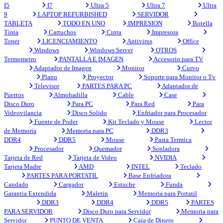
I5
I7
Ultra 5
Ultra 7
Ultra
9
LAPTOP REFURBISHED
SERVIDOR
TABLETA
TODO EN UNO
IMPRESION
Botella
Tinta
Cartuchos
Cinta
Impresora
Toner
LICENCIAMIENTO
Antivirus
Office
Windows
Windows Server
OTROS
Termometro
PANTALLA E IMAGEN
Accesorio para TV
Adaptador de Imagen
Monitor
Curvo
Plano
Proyector
Soporte para Monitor o Tv
Televisor
PARTES PARA PC
Adaptador de
Puertos
Almohadilla
Cable
Case
Disco Duro
Para PC
Para Red
Para
Videovilancia
Disco Solido
Enfriador para Procesador
Fuente de Poder
Kit Teclado y Mouse
Lector
de Memoria
Memoria para PC
DDR3
DDR4
DDR5
Mouse
Pasta Termica
Procesador
Quemador
Sopladora
Tarjeta de Red
Tarjeta de Video
NVIDIA
Tarjeta Madre
AMD
INTEL
Teclado
PARTES PARA PORTATIL
Base Enfriadora
Candado
Cargador
Estuche
Funda
Garantia Extendida
Maletin
Memoria para Portatil
DDR3
DDR4
DDR5
PARTES
PARA SERVIDOR
Disco Duro para Servidor
Memoria para
Servidor
PUNTO DE VENTA
Caja de Dinero