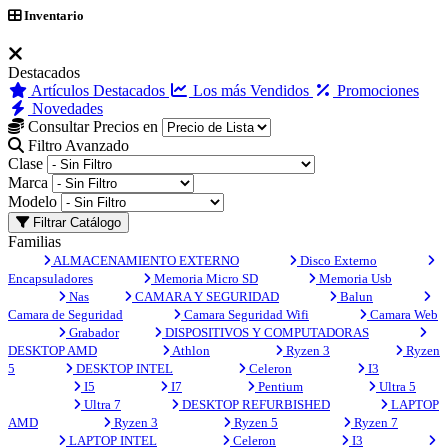
Inventario
Destacados
Artículos Destacados
Los más Vendidos
Promociones
Novedades
Consultar Precios en
Filtro Avanzado
Clase
Marca
Modelo
Filtrar Catálogo
Familias
ALMACENAMIENTO EXTERNO
Disco Externo
Encapsuladores
Memoria Micro SD
Memoria Usb
Nas
CAMARA Y SEGURIDAD
Balun
Camara de Seguridad
Camara Seguridad Wifi
Camara Web
Grabador
DISPOSITIVOS Y COMPUTADORAS
DESKTOP AMD
Athlon
Ryzen 3
Ryzen
5
DESKTOP INTEL
Celeron
I3
I5
I7
Pentium
Ultra 5
Ultra 7
DESKTOP REFURBISHED
LAPTOP
AMD
Ryzen 3
Ryzen 5
Ryzen 7
LAPTOP INTEL
Celeron
I3