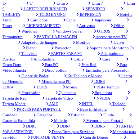
I5
I7
Ultra 5
Ultra 7
Ultra
9
LAPTOP REFURBISHED
SERVIDOR
TABLETA
TODO EN UNO
IMPRESION
Botella
Tinta
Cartuchos
Cinta
Impresora
Toner
LICENCIAMIENTO
Antivirus
Office
Windows
Windows Server
OTROS
Termometro
PANTALLA E IMAGEN
Accesorio para TV
Adaptador de Imagen
Monitor
Curvo
Plano
Proyector
Soporte para Monitor o Tv
Televisor
PARTES PARA PC
Adaptador de
Puertos
Almohadilla
Cable
Case
Disco Duro
Para PC
Para Red
Para
Videovilancia
Disco Solido
Enfriador para Procesador
Fuente de Poder
Kit Teclado y Mouse
Lector
de Memoria
Memoria para PC
DDR3
DDR4
DDR5
Mouse
Pasta Termica
Procesador
Quemador
Sopladora
Tarjeta de Red
Tarjeta de Video
NVIDIA
Tarjeta Madre
AMD
INTEL
Teclado
PARTES PARA PORTATIL
Base Enfriadora
Candado
Cargador
Estuche
Funda
Garantia Extendida
Maletin
Memoria para Portatil
DDR3
DDR4
DDR5
PARTES
PARA SERVIDOR
Disco Duro para Servidor
Memoria para
Servidor
PUNTO DE VENTA
Caja de Dinero