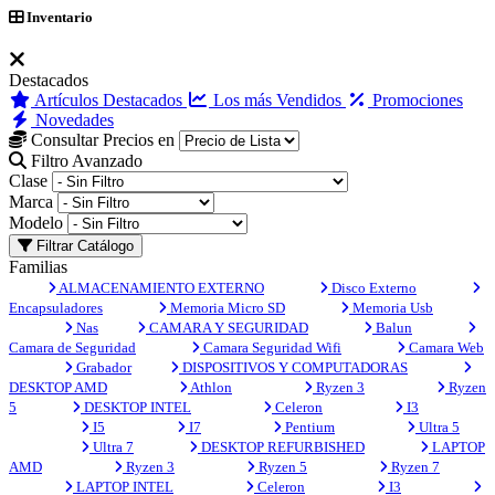
Inventario
Destacados
Artículos Destacados
Los más Vendidos
Promociones
Novedades
Consultar Precios en
Filtro Avanzado
Clase
Marca
Modelo
Filtrar Catálogo
Familias
ALMACENAMIENTO EXTERNO
Disco Externo
Encapsuladores
Memoria Micro SD
Memoria Usb
Nas
CAMARA Y SEGURIDAD
Balun
Camara de Seguridad
Camara Seguridad Wifi
Camara Web
Grabador
DISPOSITIVOS Y COMPUTADORAS
DESKTOP AMD
Athlon
Ryzen 3
Ryzen
5
DESKTOP INTEL
Celeron
I3
I5
I7
Pentium
Ultra 5
Ultra 7
DESKTOP REFURBISHED
LAPTOP
AMD
Ryzen 3
Ryzen 5
Ryzen 7
LAPTOP INTEL
Celeron
I3